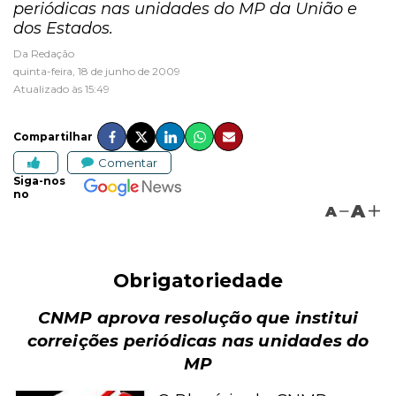
periódicas nas unidades do MP da União e
dos Estados.
Da Redação
quinta-feira, 18 de junho de 2009
Atualizado às 15:49
Compartilhar
Comentar
Siga-nos
no
A
A
Obrigatoriedade
CNMP aprova resolução que institui
correições periódicas nas unidades do
MP