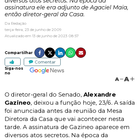
diversos atos secretos. Na época da
assinatura ele era adjunto de Agaciel Maia,
então diretor-geral da Casa.
Da Redação
terça-feira, 23 de junho de 2009
Atualizado em 13 de junho de 2023 08:57
Compartilhar
Comentar
Siga-nos
no
A
A
O diretor-geral do Senado,
Alexandre
Gazineo
, deixou a função hoje, 23/6. A saída
foi anunciada antes da reunião da Mesa
Diretora da Casa que vai acontecer nesta
tarde. A assinatura de Gazineo aparece em
diversos atos secretos. Na época da