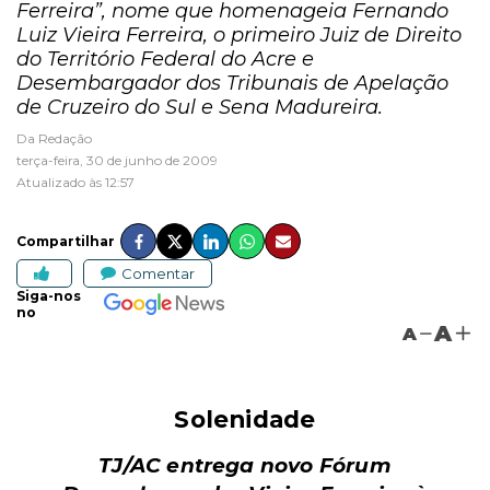
Ferreira”, nome que homenageia Fernando
Luiz Vieira Ferreira, o primeiro Juiz de Direito
do Território Federal do Acre e
Desembargador dos Tribunais de Apelação
de Cruzeiro do Sul e Sena Madureira.
Da Redação
terça-feira, 30 de junho de 2009
Atualizado às 12:57
Compartilhar
Comentar
Siga-nos
no
A
A
Solenidade
TJ/AC entrega novo Fórum