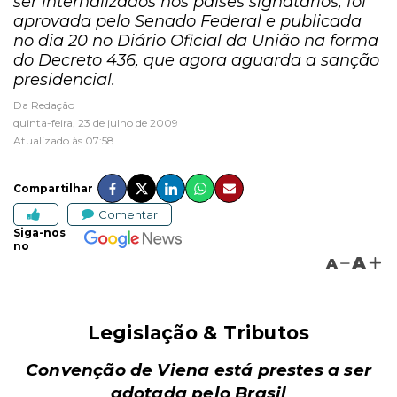
ser internalizados nos países signatários, foi
aprovada pelo Senado Federal e publicada
no dia 20 no Diário Oficial da União na forma
do Decreto 436, que agora aguarda a sanção
presidencial.
Da Redação
quinta-feira, 23 de julho de 2009
Atualizado às 07:58
Compartilhar
Comentar
Siga-nos
no
A
A
Legislação & Tributos
Convenção de Viena está prestes a ser
adotada pelo Brasil