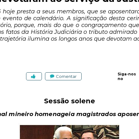
hoje presta a seus membros, que se aposentara
 evento de calendário. A significação desta ce
tório, porque, mais do que o congraçamento que 
os fatos da História Judiciária o tributo admirado
 trajetória ilumina os longos anos que devotam ao 
Siga-nos
Comentar
no
Sessão solene
nal mineiro homenageia magistrados apose