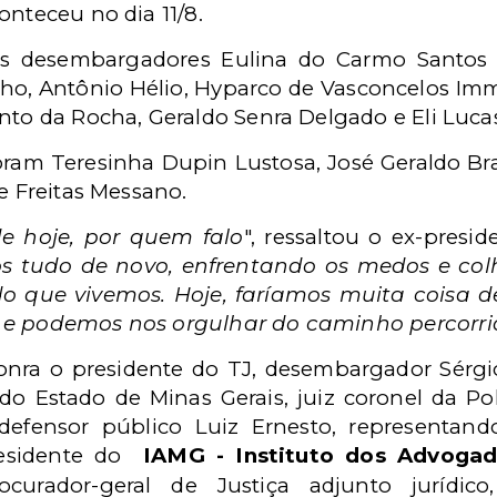
onteceu no dia 11/8.
desembargadores Eulina do Carmo Santos 
o, Antônio Hélio, Hyparco de Vasconcelos Immes
into da Rocha, Geraldo Senra Delgado e Eli Luc
ram Teresinha Dupin Lustosa, José Geraldo Br
de Freitas Messano.
 hoje, por quem falo
", ressaltou o ex-pres
s tudo de novo, enfrentando os medos e col
do que vivemos. Hoje, faríamos muita coisa d
 e podemos nos orgulhar do caminho percorr
ra o presidente do TJ, desembargador Sérgio
 do Estado de Minas Gerais, juiz coronel da Pol
efensor público Luiz Ernesto, representand
esidente do
IAMG - Instituto dos Advogad
curador-geral de Justiça adjunto jurídico