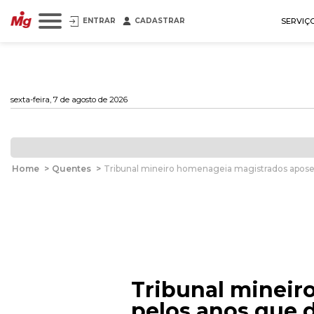
ENTRAR
CADASTRAR
SERVIÇ
sexta-feira, 7 de agosto de 2026
Home
>
Quentes
>
Tribunal mineiro homenageia magistrados aposen
Tribunal mineir
pelos anos que d