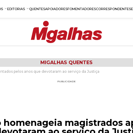
OS
EDITORIAS
QUENTES
APOIADORES
FOMENTADORES
CORRESPONDENTES
MIGALHAS QUENTES
tados pelos anos que devotaram ao serviço da Justiça
PUBLICIDADE
o homenageia magistrados 
evotaram ao serviço da Just