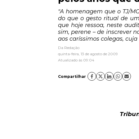
"A homenagem que o TJ/MG 
do que o gesto ritual de um
que hoje ressoa, neste audi
sim, perene – de inscrever n
aos caríssimos colegas, cuja
Da Redação
quinta-feira, 13 de agosto de 2009
Atualizado às 09:04
Compartilhar
Tribu