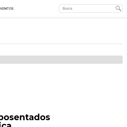
EVENTOS
aposentados
iça