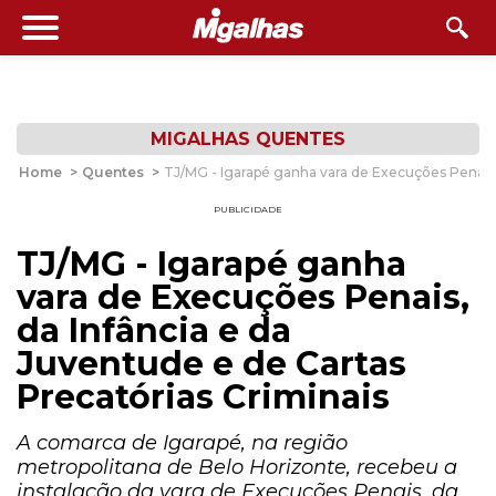
MIGALHAS QUENTES
Home
>
Quentes
>
TJ/MG - Igarapé ganha vara de Execuções Penais, 
PUBLICIDADE
TJ/MG - Igarapé ganha
vara de Execuções Penais,
da Infância e da
Juventude e de Cartas
Precatórias Criminais
A comarca de Igarapé, na região
metropolitana de Belo Horizonte, recebeu a
instalação da vara de Execuções Penais, da