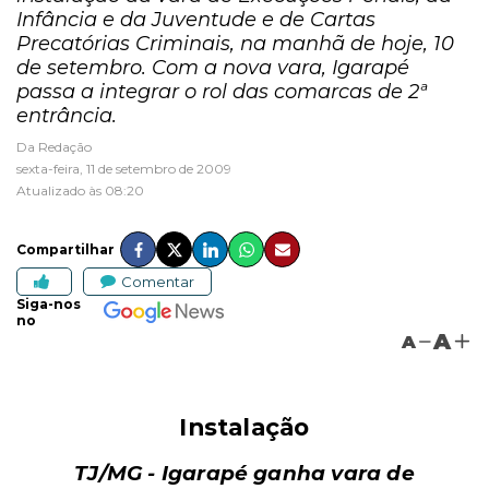
Infância e da Juventude e de Cartas
Precatórias Criminais, na manhã de hoje, 10
de setembro. Com a nova vara, Igarapé
passa a integrar o rol das comarcas de 2ª
entrância.
Da Redação
sexta-feira, 11 de setembro de 2009
Atualizado às 08:20
Compartilhar
Comentar
Siga-nos
no
A
A
Instalação
TJ/MG - Igarapé ganha vara de