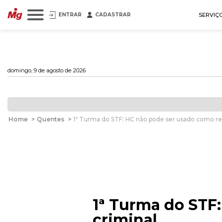
ENTRAR
CADASTRAR
SERVIÇ
domingo, 9 de agosto de 2026
Home
>
Quentes
>
1ª Turma do STF: HC não pode ser usado como re
1ª Turma do STF
criminal