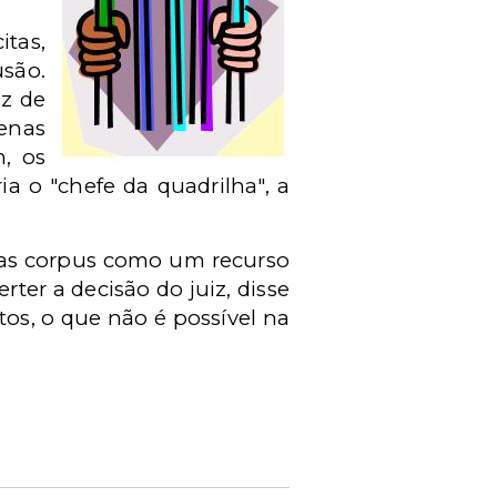
itas,
usão.
iz de
enas
, os
 o "chefe da quadrilha", a
beas corpus como um recurso
rter a decisão do juiz, disse
tos, o que não é possível na