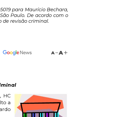
95019 para Maurício Bechara,
São Paulo. De acordo com o
 de revisão criminal.
A
A
iminal
, HC
to a
cardo