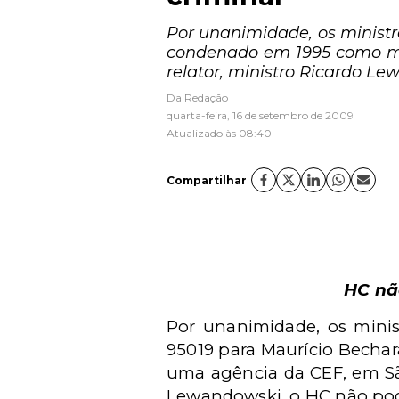
Por unanimidade, os ministr
condenado em 1995 como ma
relator, ministro Ricardo L
Da Redação
quarta-feira, 16 de setembro de 2009
Atualizado às 08:40
Compartilhar
HC nã
Por unanimidade, os minis
95019 para Maurício Becha
uma agência da CEF, em São
Lewandowski, o HC não pode