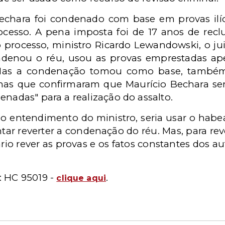
echara foi condenado com base em provas ilíc
cesso. A pena imposta foi de 17 anos de recl
 processo, ministro Ricardo Lewandowski, o ju
ondenou o réu, usou as provas emprestadas ap
 Mas a condenação tomou como base, também
s que confirmaram que Maurício Bechara seria
enadas" para a realização do assalto.
no entendimento do ministro, seria usar o ha
ntar reverter a condenação do réu. Mas, para reve
io rever as provas e os fatos constantes dos au
:
HC 95019 -
.
clique aqui