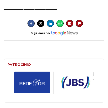
________________________
Siga-nos no
PATROCÍNIO