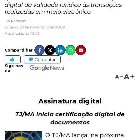
digital dá validade jurídica às transações
realizadas em meio eletrônico.
Da Redação
sábado, 28 de novembro de 2009
Atualizado às 10:45
Compartilhar
Comentar
Siga-nos
no
A
A
Assinatura digital
TJ/MA inicia certificação digital de
documentos
O TJ/MA lança, na próxima