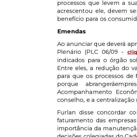
processos que levem a sua
acrescentou ele, devem se
benefício para os consumid
Emendas
Ao anunciar que deverá ap
Plenário (PLC 06/09 -
cli
indicados para o órgão so
Entre eles, a redução do v
para que os processos de 
porque abrangeráempre
Acompanhamento Econômic
conselho, e a centralização
Furlan disse concordar 
faturamento das empresa
importância da manutenção 
decisões colegiadas do Cad