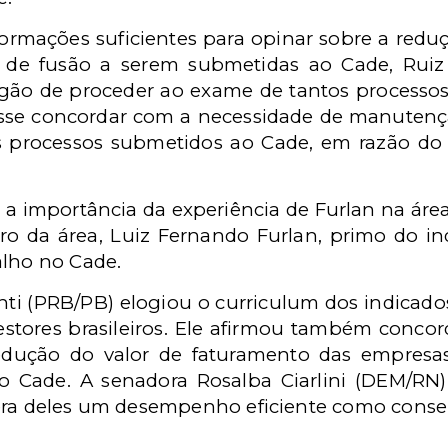
rmações suficientes para opinar sobre a redu
de fusão a serem submetidas ao Cade, Ruiz
rgão de proceder ao exame de tantos process
isse concordar com a necessidade de manutenç
os processos submetidos ao Cade, em razão d
a importância da experiência de Furlan na área 
ro da área, Luiz Fernando Furlan, primo do in
alho no Cade.
ti (PRB/PB) elogiou o curriculum dos indicados
gestores brasileiros. Ele afirmou também conc
edução do valor de faturamento das empresa
o Cade. A senadora Rosalba Ciarlini (DEM/RN)
era deles um desempenho eficiente como consel