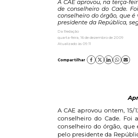
A CAE aprovou, na terça-fei
de conselheiro do Cade. F
conselheiro do órgão, que é 
presidente da República, s
Da Redação
quarta-feira, 16 de dezembro de 2009
Atualizado às 09:11
Compartilhar
Apr
A CAE aprovou ontem, 15/1
conselheiro do Cade. Foi
conselheiro do órgão, que 
pelo presidente da Repúbli