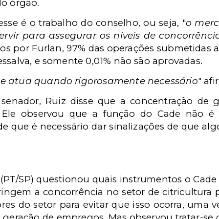
do órgão.
sse é o trabalho do conselho, ou seja, "
o merc
rvir para assegurar os níveis de concorrênc
s por Furlan, 97% das operações submetidas 
essalva, e somente 0,01% não são aprovadas.
de atua quando rigorosamente necessário
" af
enador, Ruiz disse que a concentração de 
s. Ele observou que a função do Cade não é 
e que é necessário dar sinalizações de que al
PT/SP) questionou quais instrumentos o Cade po
ngem a concorrência no setor de citricultura p
res do setor para evitar que isso ocorra, uma 
 geração de empregos. Mas observou tratar-se