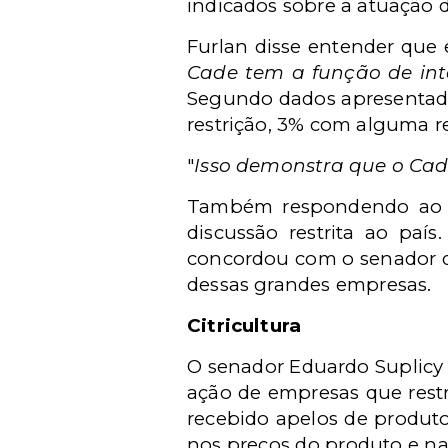
indicados sobre a atuação 
Furlan disse entender que e
Cade tem a função de inte
Segundo dados apresentado
restrição, 3% com alguma r
"
Isso demonstra que o Ca
Também respondendo ao s
discussão restrita ao paí
concordou com o senador d
dessas grandes empresas.
Citricultura
O senador Eduardo Suplicy (
ação de empresas que restri
recebido apelos de produto
nos preços do produto e na