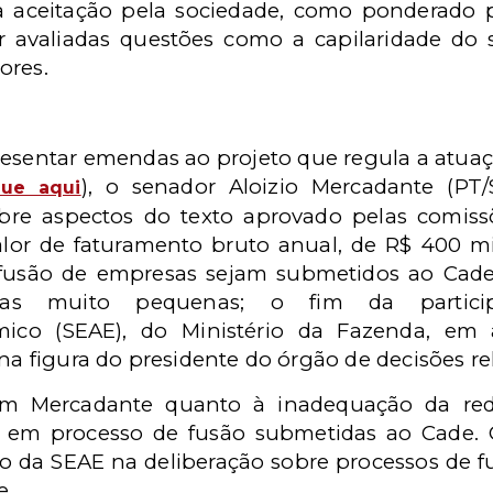
 aceitação pela sociedade, como ponderado p
r avaliadas questões como a capilaridade do s
ores.
resentar emendas ao projeto que regula a atua
), o senador Aloizio Mercadante (PT
que aqui
bre aspectos do texto aprovado pelas comissõ
alor de faturamento bruto anual, de R$ 400 m
fusão de empresas sejam submetidos ao Cade, 
sas muito pequenas; o fim da partici
o (SEAE), do Ministério da Fazenda, em au
 na figura do presidente do órgão de decisões r
com Mercadante quanto à inadequação da re
s em processo de fusão submetidas ao Cade
da SEAE na deliberação sobre processos de fu
e.