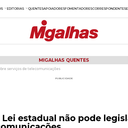
OS
EDITORIAS
QUENTES
APOIADORES
FOMENTADORES
CORRESPONDENTES
MIGALHAS QUENTES
 sobre serviços de telecomunicações
PUBLICIDADE
- Lei estadual não pode legis
ecomunicações