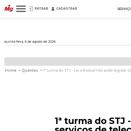
ENTRAR
CADASTRAR
SERVIÇ
quinta-feira, 6 de agosto de 2026
Home
>
Quentes
>
1ª turma do STJ - Lei estadual não pode legislar
1ª turma do STJ 
serviços de tel