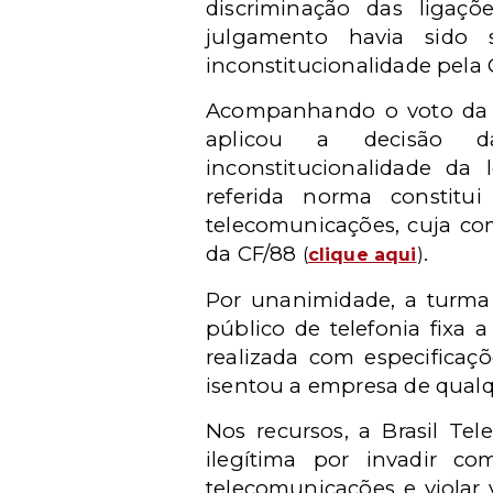
discriminação das ligaçõe
julgamento havia sido 
inconstitucionalidade pela 
Acompanhando o voto da re
aplicou a decisão d
inconstitucionalidade da 
referida norma constitui 
telecomunicações, cuja com
da CF/88
.
(
clique aqui
)
Por unanimidade, a turma 
público de telefonia fixa a
realizada com especificaç
isentou a empresa de qual
Nos recursos, a Brasil Te
ilegítima por invadir co
telecomunicações e violar 