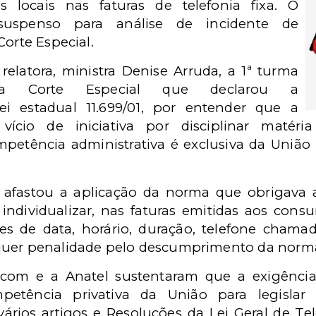
s locais nas faturas de telefonia fixa. O
suspenso para análise de incidente de
Corte Especial.
latora, ministra Denise Arruda, a 1ª turma
a Corte Especial que declarou a
lei estadual 11.699/01, por entender que a
vício de iniciativa por disciplinar matéri
petência administrativa é exclusiva da União n
afastou a aplicação da norma que obrigava a
 individualizar, nas faturas emitidas aos cons
ões de data, horário, duração, telefone cham
quer penalidade pelo descumprimento da norm
lecom e a Anatel sustentaram que a exigência 
mpetência privativa da União para legislar
vários artigos e Resoluções da Lei Geral de 