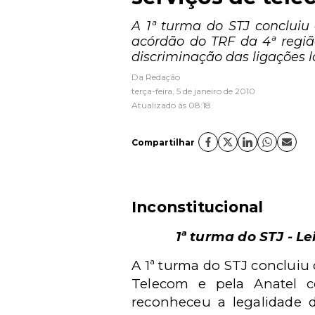
A 1ª turma do STJ concluiu
acórdão do TRF da 4ª regi
discriminação das ligações lo
Da Redação
terça-feira, 5 de janeiro de 2010
Atualizado às 08:18
Compartilhar
Inconstitucional
1ª turma do STJ - L
A 1ª turma do STJ concluiu 
Telecom e pela Anatel 
reconheceu a legalidade 