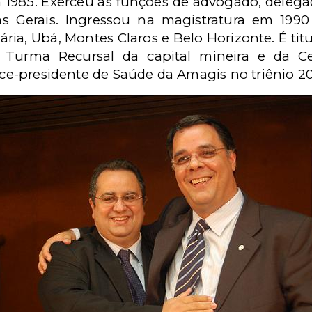
 1985. Exerceu as funções de advogado, delega
as Gerais. Ingressou na magistratura em 199
ria, Ubá, Montes Claros e Belo Horizonte. É titu
 Turma Recursal da capital mineira e da Ce
vice-presidente de Saúde da Amagis no triênio 2