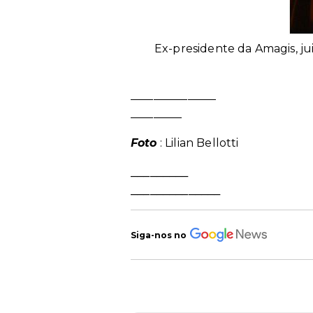
Ex-presidente da Amagis, jui
_______________
_________
Foto
: Lilian Bellotti
_________
______________
Siga-nos no