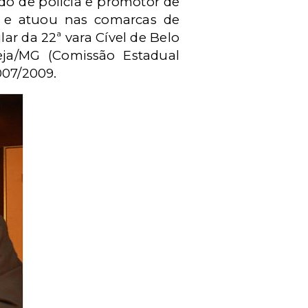
do de polícia e promotor de
0 e atuou nas comarcas de
lar da 22ª vara Cível de Belo
ja/MG (Comissão Estadual
007/2009.