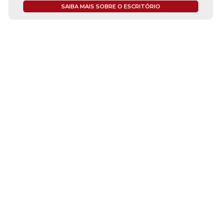
SAIBA MAIS SOBRE O ESCRITÓRIO
ÇOS
ESPECIAIS
MI
mia
#covid19
Cen
es
dr. Pintassilgo
Fal