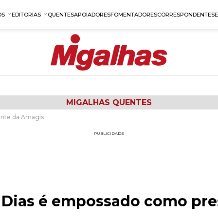
OS
EDITORIAS
QUENTES
APOIADORES
FOMENTADORES
CORRESPONDENTES
MIGALHAS QUENTES
ente da Amagis
PUBLICIDADE
a Dias é empossado como pre