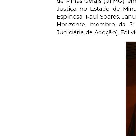
de Minas Gerais (UFMG), em
Justiça no Estado de Min
Espinosa, Raul Soares, Januá
Horizonte, membro da 3ª
Judiciária de Adoção). Foi 