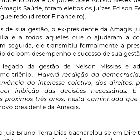
eno Silva e os juízes José Aluísio Neves da S
magis Saúde, foram eleitos os juízes Edison Fei
gueiredo (diretor Financeiro).
as de sua gestão, o ex-presidente da Amagis ju
ília e a todos aqueles que o ajudaram a co
 Em seguida, ele transmitiu formalmente a pre
ido do bom desempenho e sucesso de sua gestã
o legado da gestão de Nelson Missias e a
mo triênio. "
Haverá reedição da democracia, 
ância do interesse coletivo, dos direitos, 
uer inibição das decisões necessárias. 
es próximos três anos, nesta caminhada qu
o novo presidente da Amagis.
o juiz Bruno Terra Dias bacharelou-se em Direi