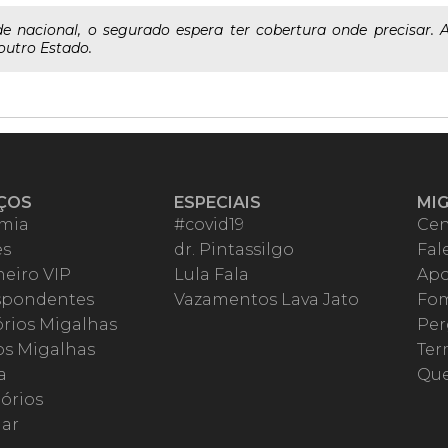
e nacional, o segurado espera ter cobertura onde precisar. 
outro Estado.
ÇOS
ESPECIAIS
MI
mia
#covid19
Cen
es
dr. Pintassilgo
Fal
eiro VIP
Lula Fala
Apo
spondentes
Vazamentos Lava Jato
Fom
órios Migalhas
Per
os Migalhas
Ter
a
Qu
órios
ar