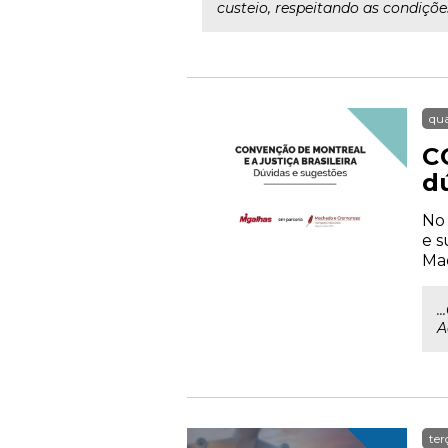
custeio, respeitando as condiçõe
qua
C
d
No 
e s
Mac
.
A
ter