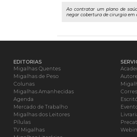
Ao contratar um plano de saúd
negar cobertura de cirurgia em 
EDITORIAS
SERVI
Migalhas Quentes
Acade
Migalhas de Peso
Autor
Colunas
Migalh
Migalhas Amanhecidas
Corre
Agenda
Escrit
Mercado de Trabalho
Event
Migalhas dos Leitores
Livrari
Pílulas
Precat
TV Migalhas
Webin