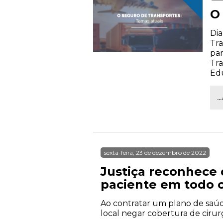
O
Dia
Tra
par
Tra
Ed
.
sexta-feira, 23 de dezembro de 2022
Justiça reconhece 
paciente em todo o
Ao contratar um plano de saúd
local negar cobertura de cirur