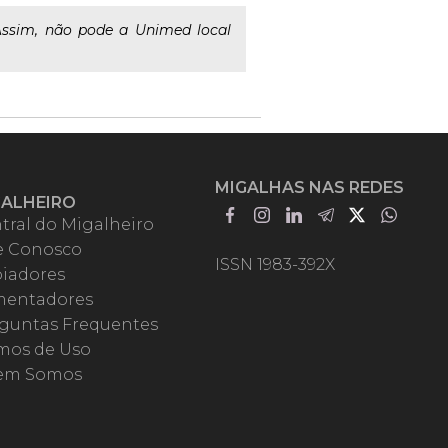
Assim, não pode a Unimed local
MIGALHAS NAS REDES
GALHEIRO
tral do Migalheiro
e Conosco
ISSN 1983-392X
iadores
entadores
guntas Frequentes
mos de Uso
em Somos