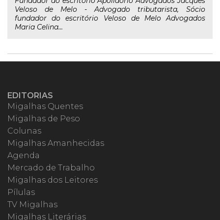
Fundador do escritório Apolidorio Advogados Jacques
Veloso de Melo - Advogado tributarista, Sócio
fundador do escritório Veloso de Melo Advogados
Maria Celina...
EDITORIAS
Migalhas Quentes
Migalhas de Peso
Colunas
Migalhas Amanhecidas
Agenda
Mercado de Trabalho
Migalhas dos Leitores
Pílulas
TV Migalhas
Migalhas Literárias