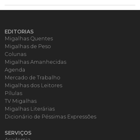
EDITORIAS
Migalhas Quentes
Migalhas de Peso
Colunas
Migalhas Amanhecidas
Agenda
Mercado de Trabalho
Migalhas dos Leitores
Pílulas
TV Migalhas
Migalhas Literárias
Dicionário de Péssimas Expressões
SERVIÇOS
Academia