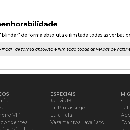
enhorabilidade
"blindar" de forma absoluta e ilimitada todas as verbas 
lindar" de forma absoluta e ilimitada todas as verbas de natur
ÇOS
ESPECIAIS
MI
mia
#covid19
Cen
es
dr. Pintassilgo
Fal
eiro VIP
Lula Fala
Apo
spondentes
Vazamentos Lava Jato
Fom
órios Migalhas
Per