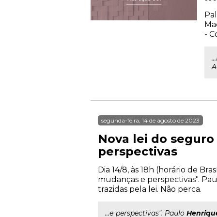
Pal
Mac
- 
.
A
segunda-feira, 14 de agosto de 2023
Nova lei do seguro
perspectivas
Dia 14/8, às 18h (horário de Br
mudanças e perspectivas". Pa
trazidas pela lei. Não perca.
...e perspectivas". Paulo
Henriqu