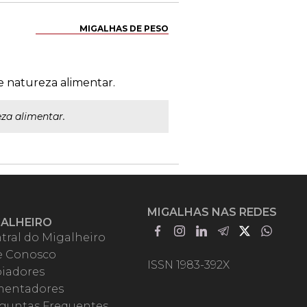
MIGALHAS DE PESO
de natureza alimentar.
eza alimentar.
MIGALHAS NAS REDES
GALHEIRO
tral do Migalheiro
e Conosco
ISSN 1983-392X
iadores
entadores
guntas Frequentes