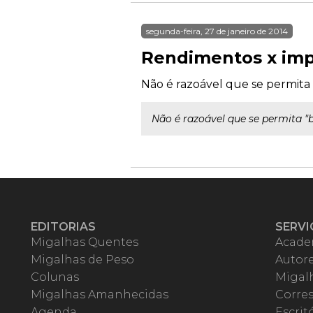
segunda-feira, 27 de janeiro de 2014
Rendimentos x imp
Não é razoável que se permita 
Não é razoável que se permita "b
EDITORIAS
SERVI
Migalhas Quentes
Acade
Migalhas de Peso
Autor
Colunas
Migalh
Migalhas Amanhecidas
Corre
Agenda
Escrit