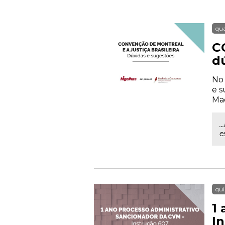
qua
C
d
No 
e s
Mac
.
e
qui
1
I