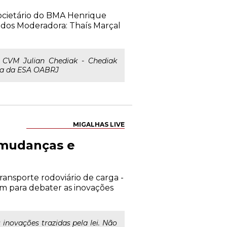
 Societário do BMA Henrique
ados Moderadora: Thaís Marçal
CVM Julian Chediak - Chediak
ca da ESA OABRJ
MIGALHAS LIVE
- mudanças e
transporte rodoviário de carga -
m para debater as inovações
novações trazidas pela lei. Não