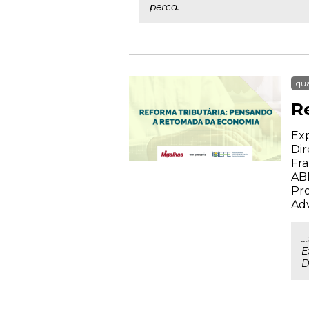
perca.
qua
R
Exp
Dir
Fra
AB
Pro
Ad
.
E
D