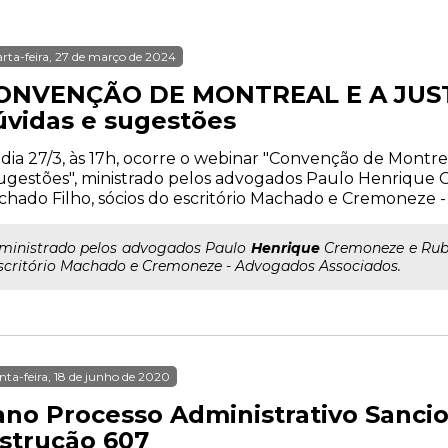
rta-feira, 27 de março de 2024
ONVENÇÃO DE MONTREAL E A JUST
úvidas e sugestões
dia 27/3, às 17h, ocorre o webinar "Convenção de Montreal
ugestões", ministrado pelos advogados Paulo Henriqu
hado Filho, sócios do escritório Machado e Cremoneze -
..ministrado pelos advogados Paulo
Henrique
Cremoneze e Rube
scritório Machado e Cremoneze - Advogados Associados.
nta-feira, 18 de junho de 2020
 ano Processo Administrativo Sanci
nstrução 607