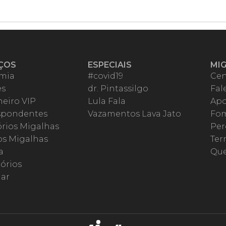
ÇOS
ESPECIAIS
MI
mia
#covid19
Cen
es
dr. Pintassilgo
Fal
eiro VIP
Lula Fala
Apo
spondentes
Vazamentos Lava Jato
Fom
órios Migalhas
Per
os Migalhas
Ter
a
Qu
órios
ar