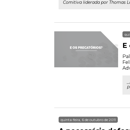
Comitiva liderada por Thomas La
qui
E 
Pal
Fel
Ad
.
P
quinta-feira, 6 de outubro de 2011