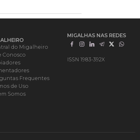
MIGALHAS NAS REDES
GALHEIRO
tral do Migalheiro
e Conosco
ISSN 1983-392X
iadores
entadores
guntas Frequentes
mos de Uso
em Somos