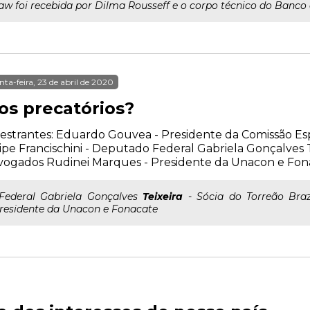
w foi recebida por Dilma Rousseff e o corpo técnico do Banco
nta-feira, 23 de abril de 2020
os precatórios?
estrantes: Eduardo Gouvea - Presidente da Comissão Es
ipe Francischini - Deputado Federal Gabriela Gonçalves T
vogados Rudinei Marques - Presidente da Unacon e Fon
..Federal Gabriela Gonçalves
Teixeira
- Sócia do Torreão Bra
residente da Unacon e Fonacate