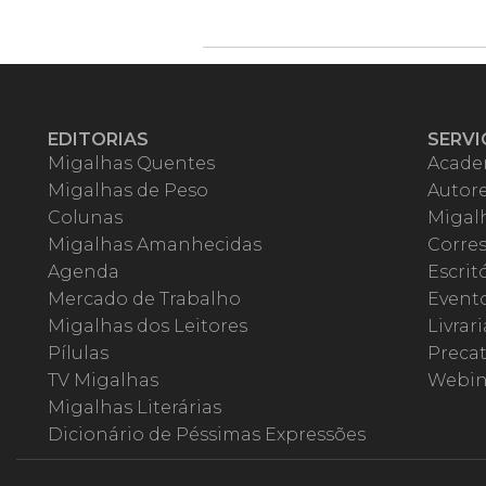
EDITORIAS
SERVI
Migalhas Quentes
Acade
Migalhas de Peso
Autor
Colunas
Migalh
Migalhas Amanhecidas
Corre
Agenda
Escrit
Mercado de Trabalho
Event
Migalhas dos Leitores
Livrari
Pílulas
Precat
TV Migalhas
Webin
Migalhas Literárias
Dicionário de Péssimas Expressões