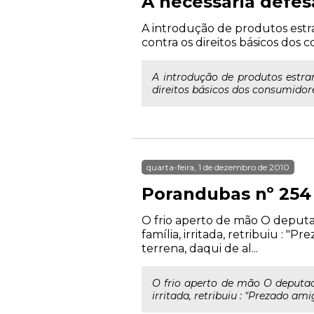
A necessária defes
A introdução de produtos est
contra os direitos básicos dos 
A introdução de produtos estr
direitos básicos dos consumidor
quarta-feira, 1 de dezembro de 2010
Porandubas nº 254
O frio aperto de mão O deput
família, irritada, retribuiu :
terrena, daqui de al...
O frio aperto de mão O deputa
irritada, retribuiu : "Prezado a