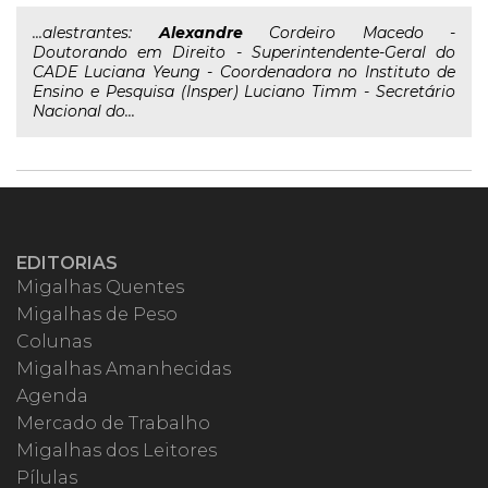
...alestrantes:
Alexandre
Cordeiro Macedo -
Doutorando em Direito - Superintendente-Geral do
CADE Luciana Yeung - Coordenadora no Instituto de
Ensino e Pesquisa (Insper) Luciano Timm - Secretário
Nacional do...
EDITORIAS
Migalhas Quentes
Migalhas de Peso
Colunas
Migalhas Amanhecidas
Agenda
Mercado de Trabalho
Migalhas dos Leitores
Pílulas