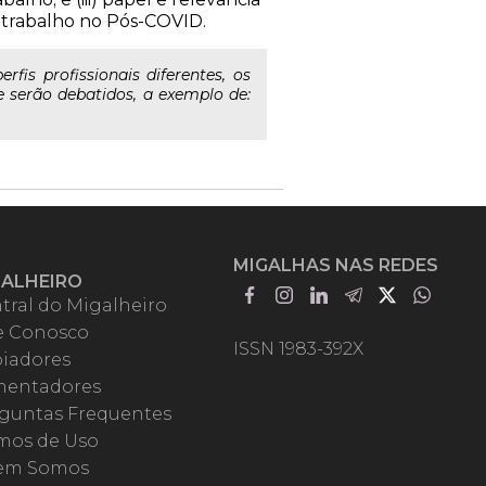
 x trabalho no Pós-COVID.
is profissionais diferentes, os
e serão debatidos, a exemplo de:
MIGALHAS NAS REDES
GALHEIRO
tral do Migalheiro
e Conosco
ISSN 1983-392X
iadores
entadores
guntas Frequentes
mos de Uso
em Somos