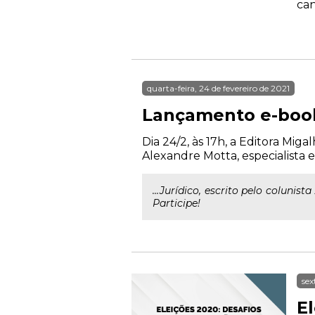
can
quarta-feira, 24 de fevereiro de 2021
Lançamento e-book
Dia 24/2, às 17h, a Editora Mig
Alexandre Motta, especialista e
...Jurídico, escrito pelo colunista
Participe!
sex
E