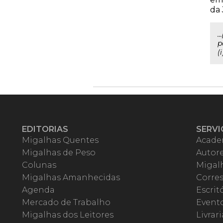
da 
.
p
(
EDITORIAS
SERVI
Migalhas Quentes
Acade
Migalhas de Peso
Autor
Colunas
Migalh
Migalhas Amanhecidas
Corre
Agenda
Escrit
Mercado de Trabalho
Event
Migalhas dos Leitores
Livrari