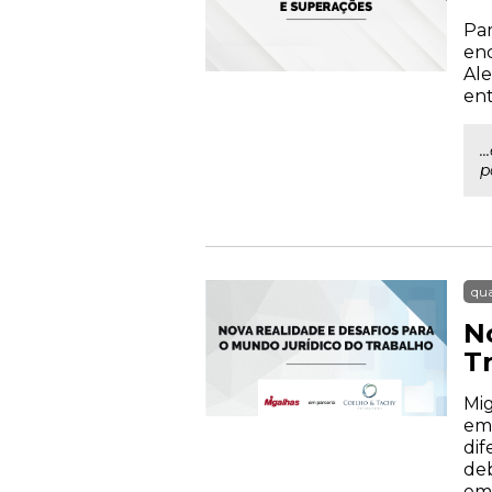
Par
enc
Ale
ent
.
p
qua
N
T
Mig
em 
dif
deb
emp