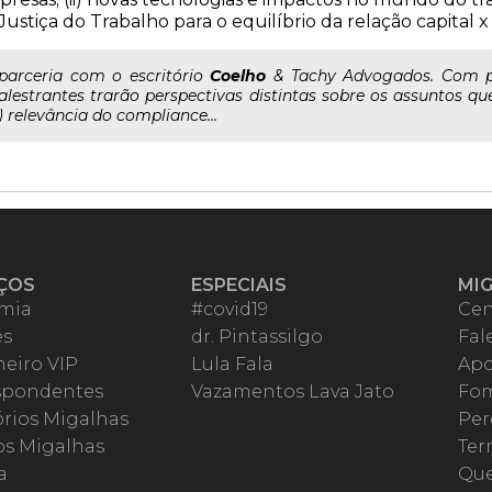
Justiça do Trabalho para o equilíbrio da relação capital
..parceria com o escritório
Coelho
& Tachy Advogados. Com perf
alestrantes trarão perspectivas distintas sobre os assuntos qu
i) relevância do compliance...
ÇOS
ESPECIAIS
MI
mia
#covid19
Cen
es
dr. Pintassilgo
Fal
eiro VIP
Lula Fala
Apo
spondentes
Vazamentos Lava Jato
Fom
órios Migalhas
Per
os Migalhas
Ter
a
Qu