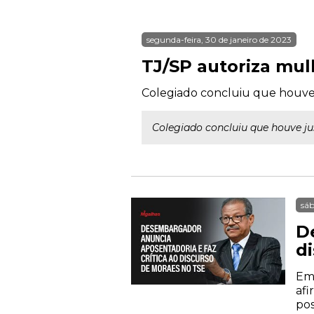
segunda-feira, 30 de janeiro de 2023
TJ/SP autoriza mul
Colegiado concluiu que houve j
Colegiado concluiu que houve jus
sáb
D
d
Em 
afi
pos