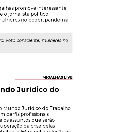
Migalhas promove interessante
o jornalista político
 mulheres no poder, pandemia,
o: voto consciente, mulheres no
MIGALHAS LIVE
ndo Jurídico do
a o Mundo Jurídico do Trabalho"
 perfis profissionais
re os assuntos que serão
superação da crise pelas
lho; e (iii) papel e relevância