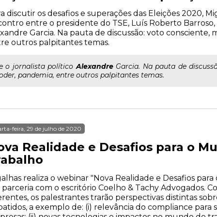
a discutir os desafios e superações das Eleições 2020, 
ontro entre o presidente do TSE, Luís Roberto Barroso, e 
xandre Garcia. Na pauta de discussão: voto consciente,
re outros palpitantes temas.
..e o jornalista político
Alexandre
Garcia. Na pauta de discussã
oder, pandemia, entre outros palpitantes temas.
rta-feira, 29 de julho de 2020
ova Realidade e Desafios para o Mu
rabalho
alhas realiza o webinar "Nova Realidade e Desafios par
parceria com o escritório Coelho & Tachy Advogados. Com
erentes, os palestrantes trarão perspectivas distintas sob
atidos, a exemplo de: (i) relevância do compliance para 
resas; (ii) novas tecnologias e impactos no mundo do traba