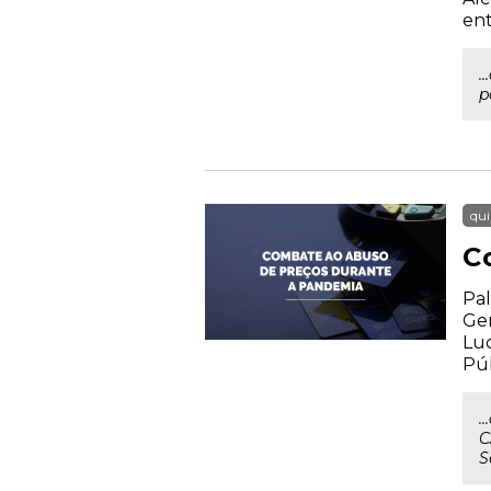
ent
.
p
qui
C
Pal
Ger
Luc
Púb
.
C
S