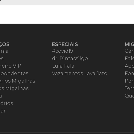
ÇOS
ESPECIAIS
MI
mia
#covid19
Cen
es
dr. Pintassilgo
Fal
eiro VIP
Lula Fala
Apo
spondentes
Vazamentos Lava Jato
Fom
órios Migalhas
Per
os Migalhas
Ter
a
Qu
órios
ar