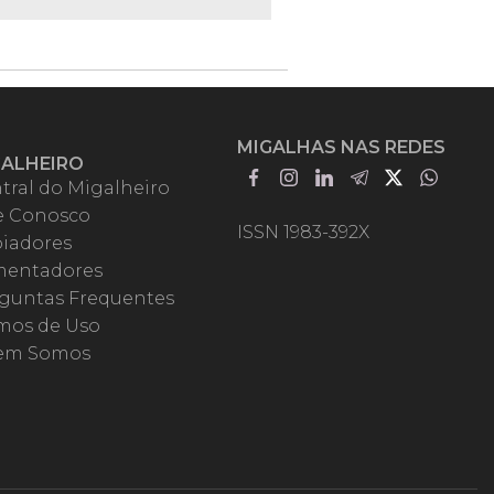
MIGALHAS NAS REDES
GALHEIRO
tral do Migalheiro
e Conosco
ISSN 1983-392X
iadores
entadores
guntas Frequentes
mos de Uso
em Somos