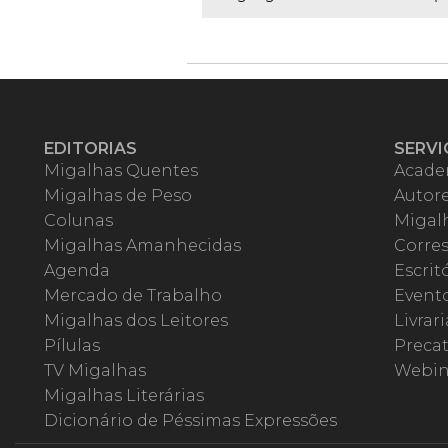
EDITORIAS
SERVI
Migalhas Quentes
Acade
Migalhas de Peso
Autor
Colunas
Migalh
Migalhas Amanhecidas
Corre
Agenda
Escrit
Mercado de Trabalho
Event
Migalhas dos Leitores
Livrari
Pílulas
Precat
TV Migalhas
Webin
Migalhas Literárias
Dicionário de Péssimas Expressões