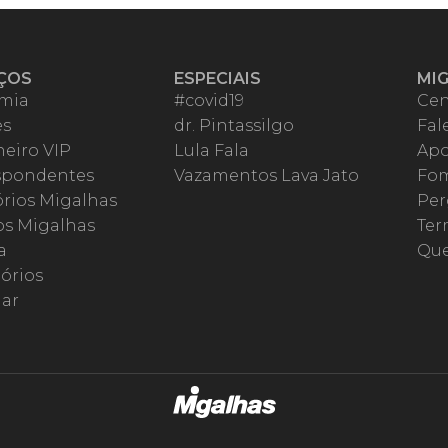
ÇOS
ESPECIAIS
MI
mia
#covid19
Cen
es
dr. Pintassilgo
Fal
eiro VIP
Lula Fala
Apo
spondentes
Vazamentos Lava Jato
Fom
órios Migalhas
Per
os Migalhas
Ter
a
Qu
órios
ar