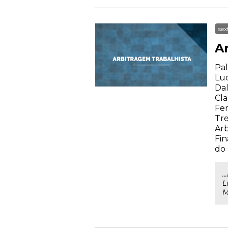
sex
A
Pal
Luc
Dal
Cla
Fer
Tre
Arb
Fin
do
.
L
M