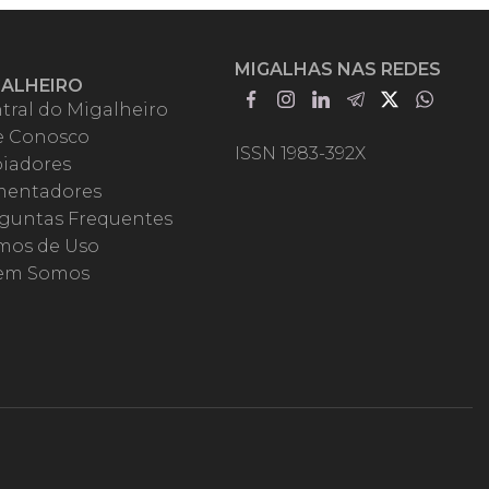
MIGALHAS NAS REDES
GALHEIRO
tral do Migalheiro
e Conosco
ISSN 1983-392X
iadores
entadores
guntas Frequentes
mos de Uso
em Somos