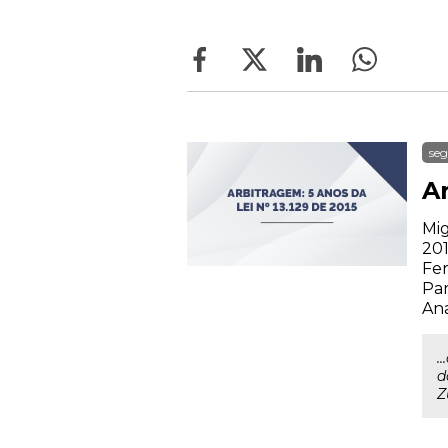
seg
Ar
Mig
201
Fer
Par
Ana
.
d
Z