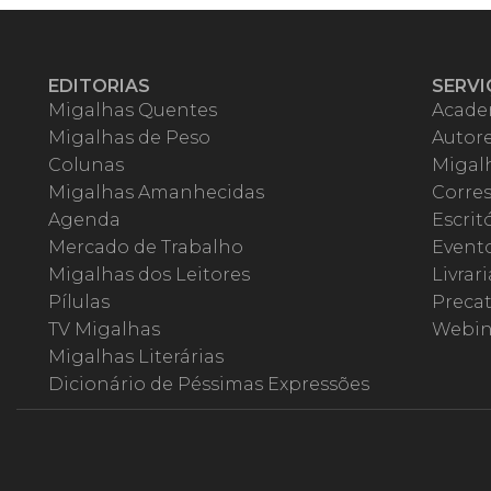
EDITORIAS
SERVI
Migalhas Quentes
Acade
Migalhas de Peso
Autor
Colunas
Migalh
Migalhas Amanhecidas
Corre
Agenda
Escrit
Mercado de Trabalho
Event
Migalhas dos Leitores
Livrari
Pílulas
Precat
TV Migalhas
Webin
Migalhas Literárias
Dicionário de Péssimas Expressões