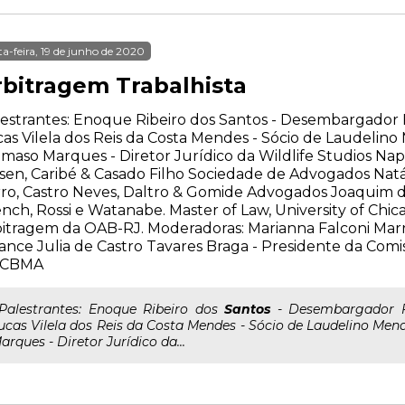
ta-feira, 19 de junho de 2020
rbitragem Trabalhista
estrantes: Enoque Ribeiro dos Santos - Desembargador 
as Vilela dos Reis da Costa Mendes - Sócio de Laudeli
maso Marques - Diretor Jurídico da Wildlife Studios Nap
sen, Caribé & Casado Filho Sociedade de Advogados Natál
ro, Castro Neves, Daltro & Gomide Advogados Joaquim d
nch, Rossi e Watanabe. Master of Law, University of Chi
itragem da OAB-RJ. Moderadoras: Marianna Falconi Marra 
ance Julia de Castro Tavares Braga - Presidente da Comi
 CBMA
..Palestrantes: Enoque Ribeiro dos
Santos
- Desembargador Fe
ucas Vilela dos Reis da Costa Mendes - Sócio de Laudelino M
arques - Diretor Jurídico da...