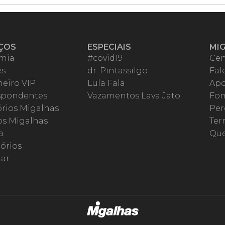
ÇOS
ESPECIAIS
MI
mia
#covid19
Cen
es
dr. Pintassilgo
Fal
eiro VIP
Lula Fala
Apo
spondentes
Vazamentos Lava Jato
Fom
órios Migalhas
Per
os Migalhas
Ter
a
Qu
órios
ar