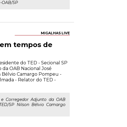
ED-OAB/SP
MIGALHAS LIVE
a em tempos de
residente do TED - Secional SP
o da OAB Nacional José
n Bélvio Camargo Pompeu -
lmada - Relator do TED -
l e Corregedor Adjunto da OAB
 TED/SP Nilson Bélvio Camargo