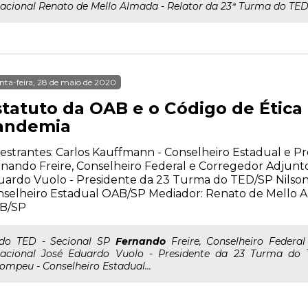
acional Renato de Mello Almada - Relator da 23ª Turma do T
nta-feira, 28 de maio de 2020
statuto da OAB e o Código de Étic
andemia
estrantes: Carlos Kauffmann - Conselheiro Estadual e P
nando Freire, Conselheiro Federal e Corregedor Adjunt
uardo Vuolo - Presidente da 23 Turma do TED/SP Nilso
selheiro Estadual OAB/SP Mediador: Renato de Mello A
B/SP
..do TED - Secional SP
Fernando
Freire, Conselheiro Federa
acional José Eduardo Vuolo - Presidente da 23 Turma do
ompeu - Conselheiro Estadual...