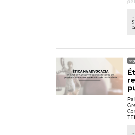
pel
.
S
c
seg
É
r
p
Pal
Gre
Cor
TE
.