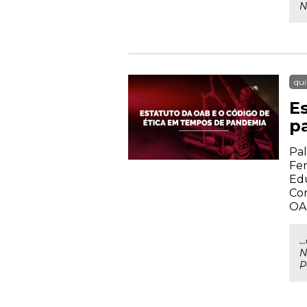
N
qui
E
p
Pal
Fer
Ed
Con
OA
.
N
P