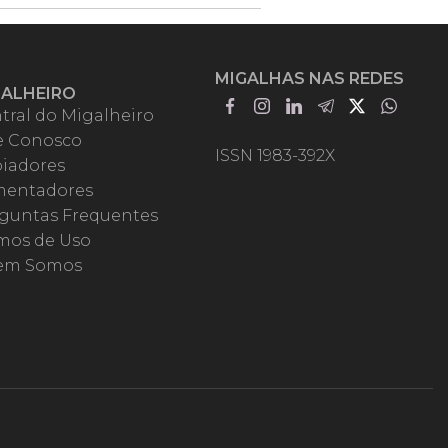
MIGALHAS NAS REDES
GALHEIRO
tral do Migalheiro
e Conosco
ISSN 1983-392X
iadores
entadores
guntas Frequentes
mos de Uso
em Somos