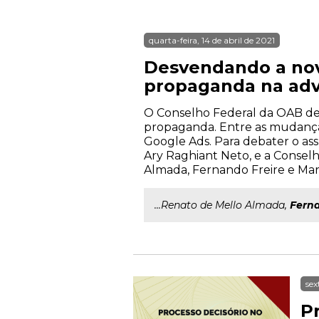
quarta-feira, 14 de abril de 2021
Desvendando a nov
propaganda na adv
O Conselho Federal da OAB dev
propaganda. Entre as mudanças 
Google Ads. Para debater o as
Ary Raghiant Neto, e a Consel
Almada, Fernando Freire e Marlo
...Renato de Mello Almada,
Fern
sex
P