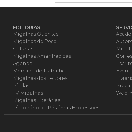
EDITORIAS
SERVI
Migalhas Quentes
Acade
Migalhas de Peso
Autor
Colunas
Migalh
Migalhas Amanhecidas
Corre
Agenda
Escrit
Mercado de Trabalho
Event
Migalhas dos Leitores
Livrari
Pílulas
Precat
TV Migalhas
Webin
Migalhas Literárias
Dicionário de Péssimas Expressões