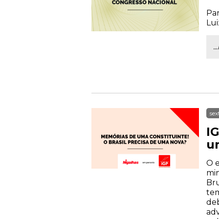
Par
Lui
.
sex
IG
u
O e
min
Bru
tem
deb
adv