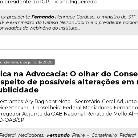
o presidente do IGP, Ticiano Figueiredo.
.. ex-presidente
Fernando
Henrique Cardoso, o ministro do STF 
TF e ex-ministro da Defesa Nelson Jobim e o presidente nacio
onvidados do webinário do Instituto...
unda-feira, 6 de julho de 2020
tica na Advocacia: O olhar do Conse
espeito de possíveis alterações em
ublicidade
estrantes: Ary Raghiant Neto - Secretário-Geral Adjunt
ice Stocker - Conselheira Federal Mediadores: Fernando 
regedor Adjunto da OAB Nacional Renato de Mello Alm
D-OAB/SP
..Federal Mediadores:
Fernando
Freire - Conselheiro Federa