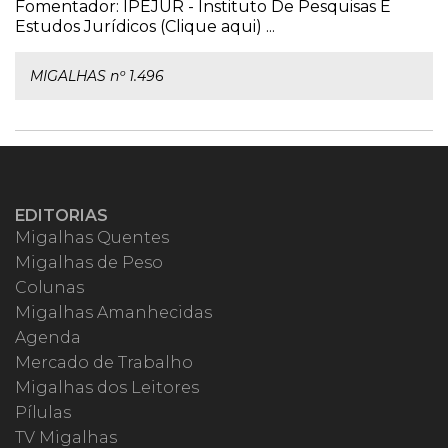
Fomentador: IPEJUR - Instituto De Pesquisas E
Estudos Jurídicos (Clique aqui) ...
MIGALHAS nº 1.496
EDITORIAS
Migalhas Quentes
Migalhas de Peso
Colunas
Migalhas Amanhecidas
Agenda
Mercado de Trabalho
Migalhas dos Leitores
Pílulas
TV Migalhas