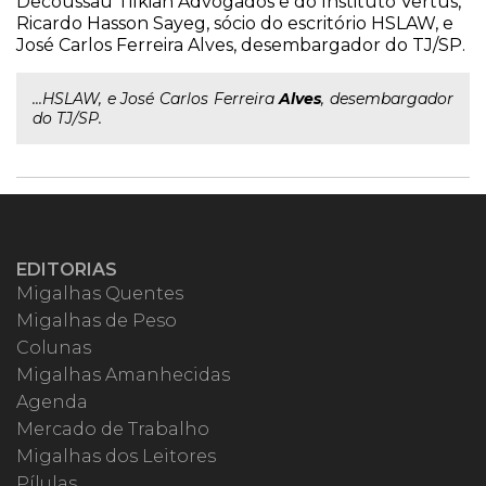
Decoussau Tilkian Advogados e do Instituto Vertus,
Ricardo Hasson Sayeg, sócio do escritório HSLAW, e
José Carlos Ferreira Alves, desembargador do TJ/SP.
...HSLAW, e José Carlos Ferreira
Alves
, desembargador
do TJ/SP.
EDITORIAS
Migalhas Quentes
Migalhas de Peso
Colunas
Migalhas Amanhecidas
Agenda
Mercado de Trabalho
Migalhas dos Leitores
Pílulas