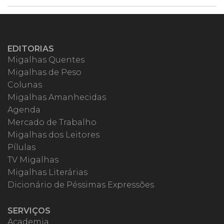
EDITORIAS
Migalhas Quentes
Migalhas de Peso
Colunas
Migalhas Amanhecidas
Agenda
Mercado de Trabalho
Migalhas dos Leitores
Pílulas
TV Migalhas
Migalhas Literárias
Dicionário de Péssimas Expressões
SERVIÇOS
Academia