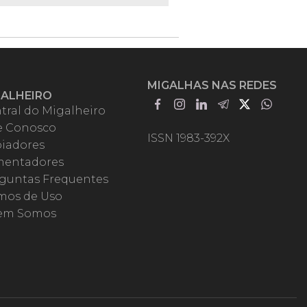
MIGALHAS NAS REDES
GALHEIRO
tral do Migalheiro
e Conosco
ISSN 1983-392X
iadores
entadores
guntas Frequentes
mos de Uso
em Somos