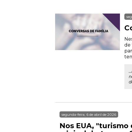
seg
C
Nes
de 
par
te
.
n
d
segunda-feira, 6 de abril de 2026
Nos EUA, "turismo