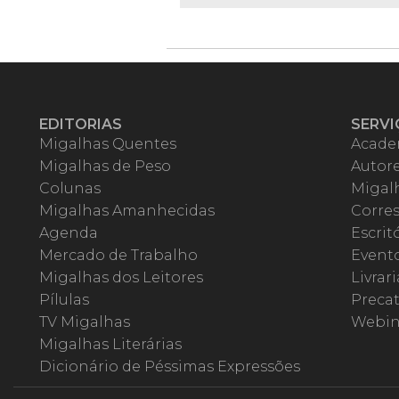
EDITORIAS
SERVI
Migalhas Quentes
Acade
Migalhas de Peso
Autor
Colunas
Migalh
Migalhas Amanhecidas
Corre
Agenda
Escrit
Mercado de Trabalho
Event
Migalhas dos Leitores
Livrari
Pílulas
Precat
TV Migalhas
Webin
Migalhas Literárias
Dicionário de Péssimas Expressões