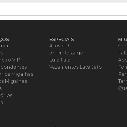
ÇOS
ESPECIAIS
MI
mia
#covid19
Cen
es
dr. Pintassilgo
Fal
eiro VIP
Lula Fala
Apo
spondentes
Vazamentos Lava Jato
Fom
órios Migalhas
Per
os Migalhas
Ter
a
Qu
órios
ar