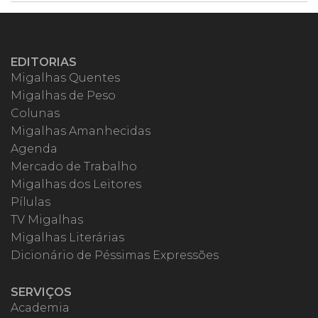
EDITORIAS
Migalhas Quentes
Migalhas de Peso
Colunas
Migalhas Amanhecidas
Agenda
Mercado de Trabalho
Migalhas dos Leitores
Pílulas
TV Migalhas
Migalhas Literárias
Dicionário de Péssimas Expressões
SERVIÇOS
Academia