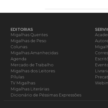
EDITORIAS
SERVI
Migalhas Quentes
Acade
Migalhas de Peso
Autor
Colunas
Migalh
Migalhas Amanhecidas
Corre
Agenda
Escrit
Mercado de Trabalho
Event
Migalhas dos Leitores
Livrari
Pílulas
Precat
TV Migalhas
Webin
Migalhas Literárias
Dicionário de Péssimas Expressões