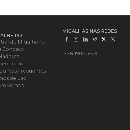
MIGALHAS NAS REDES
GALHEIRO
tral do Migalheiro
e Conosco
ISSN 1983-392X
iadores
entadores
guntas Frequentes
mos de Uso
em Somos