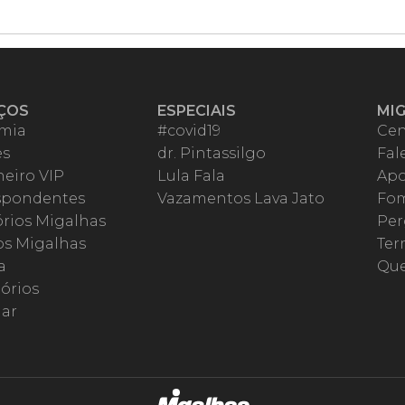
ÇOS
ESPECIAIS
MI
mia
#covid19
Cen
es
dr. Pintassilgo
Fal
eiro VIP
Lula Fala
Apo
spondentes
Vazamentos Lava Jato
Fom
órios Migalhas
Per
os Migalhas
Ter
a
Qu
órios
ar