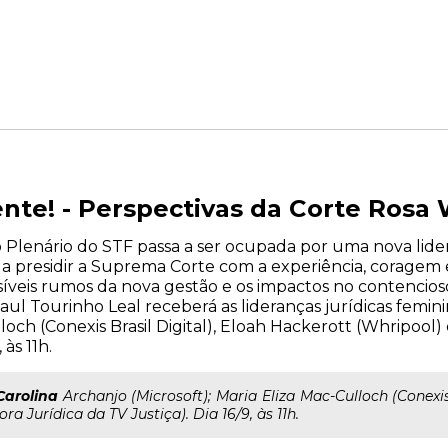
nte! - Perspectivas da Corte Rosa
 Plenário do STF passa a ser ocupada por uma nova lider
 a presidir a Suprema Corte com a experiência, coragem 
ssíveis rumos da nova gestão e os impactos no contencios
aul Tourinho Leal receberá as lideranças jurídicas femin
lloch (Conexis Brasil Digital), Eloah Hackerott (Whripool)
 às 11h.
Carolina
Archanjo (Microsoft); Maria Eliza Mac-Culloch (Conexis
ra Jurídica da TV Justiça). Dia 16/9, às 11h.