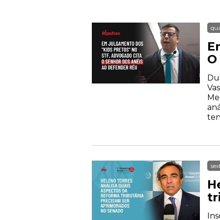
qua
E
O
Dur
Vas
Med
aná
ten
sex
H
t
Ins