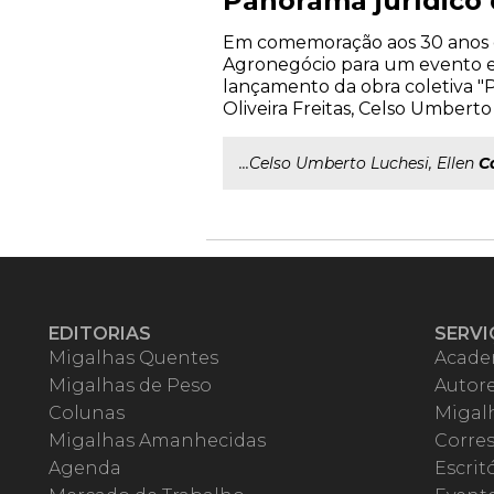
Panorama jurídico
Em comemoração aos 30 anos d
Agronegócio para um evento exc
lançamento da obra coletiva "
Oliveira Freitas, Celso Umbert
...Celso Umberto Luchesi, Ellen
C
EDITORIAS
SERVI
Migalhas Quentes
Acade
Migalhas de Peso
Autor
Colunas
Migalh
Migalhas Amanhecidas
Corre
Agenda
Escrit