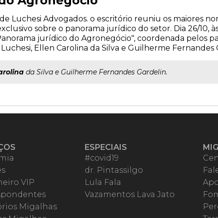
 do Agronegócio
e Luchesi Advogados. o escritório reuniu os maiores n
lusivo sobre o panorama jurídico do setor. Dia 26/10, às
Panorama jurídico do Agronegócio", coordenada pelos pal
o Luchesi, Ellen Carolina da Silva e Guilherme Fernandes 
arolina
da Silva e Guilherme Fernandes Gardelin.
ÇOS
ESPECIAIS
MI
mia
#covid19
Cen
es
dr. Pintassilgo
Fal
eiro VIP
Lula Fala
Apo
spondentes
Vazamentos Lava Jato
Fom
órios Migalhas
Per