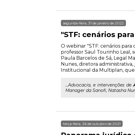
segunda-feira, 31 de janeiro de 2022
"STF: cenários para
O webinar "STF: cenários para 
professor Saul Tourinho Leal, s
Paula Barcelos de Sá, Legal M
Nunes, diretora administrativa, 
Institucional da Multiplan, qu
...Advocacia, e intervenções de
Manager da Sanofi, Natasha Nunes,
terça-feira, 26 de outubro de 2021