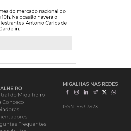
omes do mercado nacional do
 10h. Na ocasião haverá o
estrantes: Antonio Carlos de
Gardelin.
MIGALHAS NAS REDES
GALHEIRO
tral do Migalheiro
e Conosco
ISSN 1983-392X
iadores
entadores
guntas Frequentes