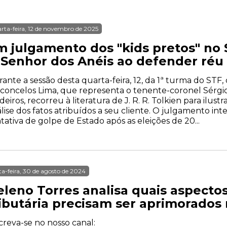
rta-feira, 12 de novembro de 2025
m julgamento dos "kids pretos" no 
 Senhor dos Anéis ao defender réu
ante a sessão desta quarta-feira, 12, da 1ª turma do STF,
concelos Lima, que representa o tenente-coronel Sérgio
eiros, recorreu à literatura de J. R. R. Tolkien para ilust
lise dos fatos atribuídos a seu cliente. O julgamento in
tativa de golpe de Estado após as eleições de 20...
ta-feira, 30 de agosto de 2024
eleno Torres analisa quais aspecto
ributária precisam ser aprimorados
creva-se no nosso canal: