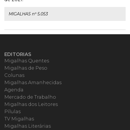
MIGALHAS nº 5.053
EDITORIAS
Migalhas Quentes
Migalhas de Peso
Colunas
Migalhas Amanhecidas
Agenda
Mercado de Trabalho
Migalhas dos Leitores
Pílulas
TV Migalhas
Migalhas Literárias