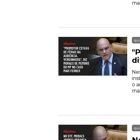
mai
qui
"
d
Nes
ins
o a
mai
qui
N