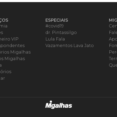
ÇOS
ESPECIAIS
MI
mia
#covid19
Cen
es
dr. Pintassilgo
Fal
eiro VIP
Lula Fala
Apo
spondentes
Vazamentos Lava Jato
Fom
órios Migalhas
Per
os Migalhas
Ter
a
Qu
órios
ar