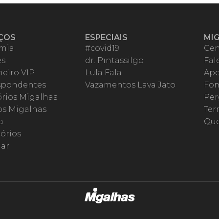
ÇOS
ESPECIAIS
MI
mia
#covid19
Cen
es
dr. Pintassilgo
Fal
eiro VIP
Lula Fala
Apo
spondentes
Vazamentos Lava Jato
Fom
órios Migalhas
Per
os Migalhas
Ter
a
Qu
órios
ar