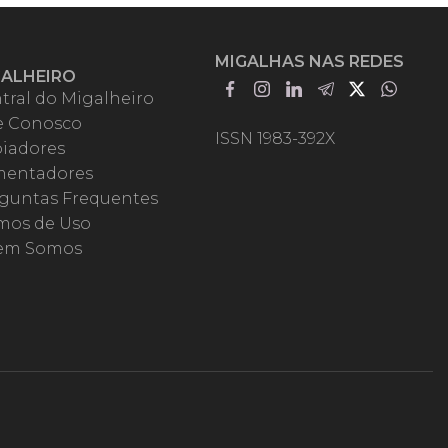
MIGALHAS NAS REDES
GALHEIRO
tral do Migalheiro
e Conosco
ISSN 1983-392X
iadores
entadores
guntas Frequentes
mos de Uso
em Somos