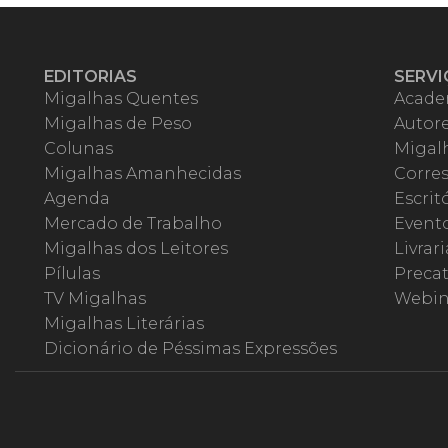
EDITORIAS
SERVI
Migalhas Quentes
Acade
Migalhas de Peso
Autor
Colunas
Migalh
Migalhas Amanhecidas
Corre
Agenda
Escrit
Mercado de Trabalho
Event
Migalhas dos Leitores
Livrari
Pílulas
Precat
TV Migalhas
Webin
Migalhas Literárias
Dicionário de Péssimas Expressões