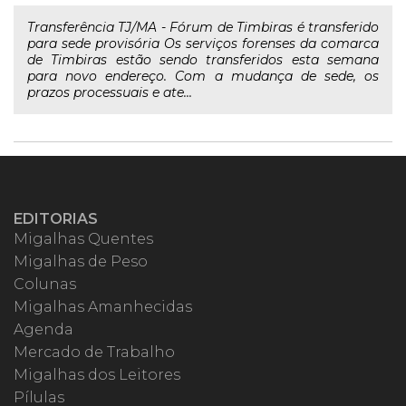
Transferência TJ/MA - Fórum de Timbiras é transferido
para sede provisória Os serviços forenses da comarca
de Timbiras estão sendo transferidos esta semana
para novo endereço. Com a mudança de sede, os
prazos processuais e ate...
EDITORIAS
Migalhas Quentes
Migalhas de Peso
Colunas
Migalhas Amanhecidas
Agenda
Mercado de Trabalho
Migalhas dos Leitores
Pílulas