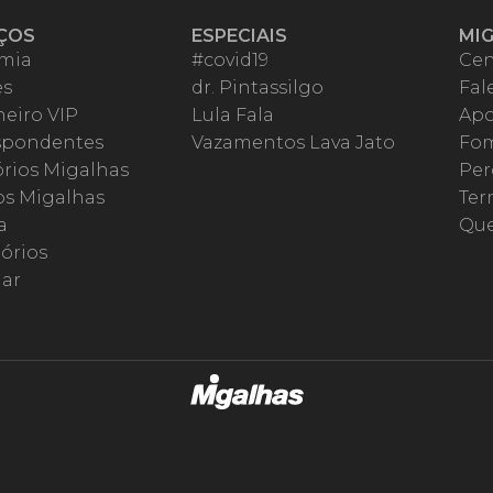
ÇOS
ESPECIAIS
MI
mia
#covid19
Cen
es
dr. Pintassilgo
Fal
eiro VIP
Lula Fala
Apo
spondentes
Vazamentos Lava Jato
Fom
órios Migalhas
Per
os Migalhas
Ter
a
Qu
órios
ar