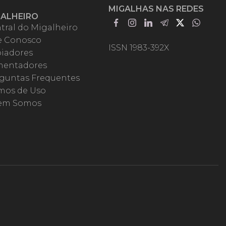
MIGALHAS NAS REDES
GALHEIRO
tral do Migalheiro
e Conosco
ISSN 1983-392X
iadores
entadores
guntas Frequentes
mos de Uso
em Somos