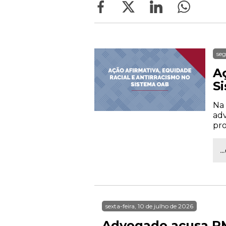
seg
A
S
Na 
adv
pro
.
sexta-feira, 10 de julho de 2026
Advogado acusa PM