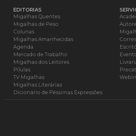
EDITORIAS
SERVI
Migalhas Quentes
Acade
Migalhas de Peso
Autor
Colunas
Migalh
Migalhas Amanhecidas
Corre
Agenda
Escrit
Mercado de Trabalho
Event
Migalhas dos Leitores
Livrari
Pílulas
Precat
TV Migalhas
Webin
Migalhas Literárias
Dicionário de Péssimas Expressões