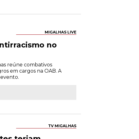
MIGALHAS LIVE
ntirracismo no
has reúne combativos
gros em cargos na OAB. A
 evento.
TV MIGALHAS
tes teriam