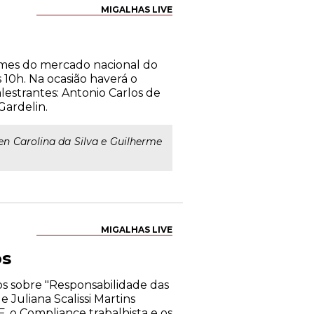
MIGALHAS LIVE
omes do mercado nacional do
 10h. Na ocasião haverá o
estrantes: Antonio Carlos de
Gardelin.
len Carolina da Silva e Guilherme
MIGALHAS LIVE
os
os sobre "Responsabilidade das
 Juliana Scalissi Martins
, o Compliance trabalhista e os