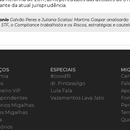
iante da atual jurisprudência.
onio
Galvão Peres e Juliana Scalissi Martins Gaspar analisarão
STF, o Compliance trabalhista e os Riscos, estratégias e cautela
ÇOS
ESPECIAIS
MI
mia
#covid19
Cen
es
dr. Pintassilgo
Fal
eiro VIP
Lula Fala
Apo
spondentes
Vazamentos Lava Jato
Fom
órios Migalhas
Per
os Migalhas
Ter
a
Qu
órios