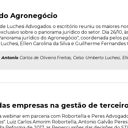
 do Agronegócio
e Luchesi Advogados. o escritório reuniu os maiores n
lusivo sobre o panorama jurídico do setor. Dia 26/10, às
Panorama jurídico do Agronegócio", coordenada pelos pal
o Luchesi, Ellen Carolina da Silva e Guilherme Fernandes 
:
Antonio
Carlos de Oliveira Freitas, Celso Umberto Luchesi, El
as empresas na gestão de terceir
liza webinar em parceria com Robortella e Peres Advogad
". Luiz Carlos Amorim Robortella, Antonio Galvão Peres e
da Reforma de 2017, as Repercussões das decisões do STF