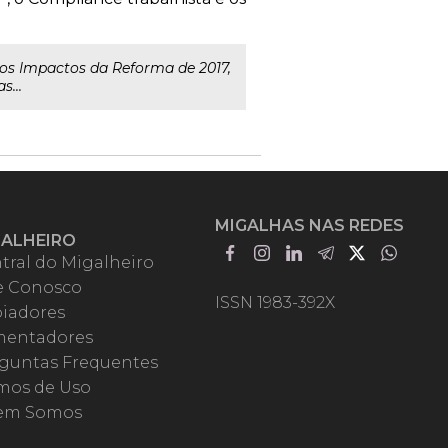
 os Impactos da Reforma de 2017,
s...
MIGALHAS NAS REDES
GALHEIRO
tral do Migalheiro
e Conosco
ISSN 1983-392X
iadores
entadores
guntas Frequentes
mos de Uso
em Somos