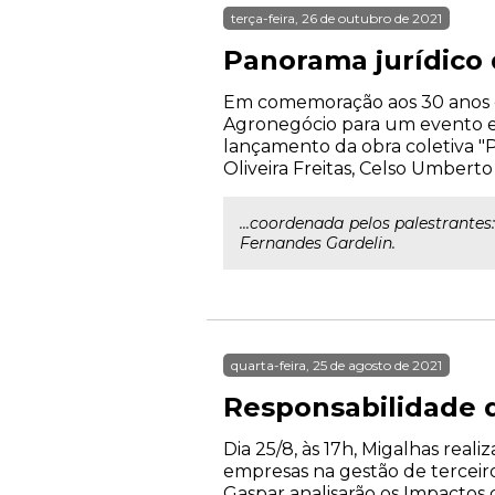
terça-feira, 26 de outubro de 2021
Panorama jurídico
Em comemoração aos 30 anos d
Agronegócio para um evento exc
lançamento da obra coletiva "
Oliveira Freitas, Celso Umbert
...coordenada pelos palestrantes
Fernandes Gardelin.
quarta-feira, 25 de agosto de 2021
Responsabilidade d
Dia 25/8, às 17h, Migalhas rea
empresas na gestão de terceiros
Gaspar analisarão os Impactos 