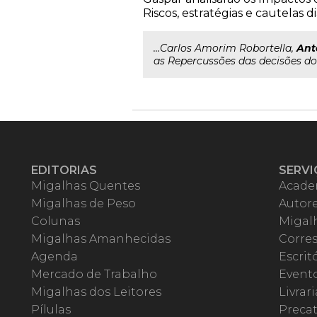
Riscos, estratégias e cautelas d
...Carlos Amorim Robortella,
Ant
as Repercussões das decisões do 
EDITORIAS
SERVI
Migalhas Quentes
Acade
Migalhas de Peso
Autor
Colunas
Migalh
Migalhas Amanhecidas
Corre
Agenda
Escrit
Mercado de Trabalho
Event
Migalhas dos Leitores
Livrari
Pílulas
Precat