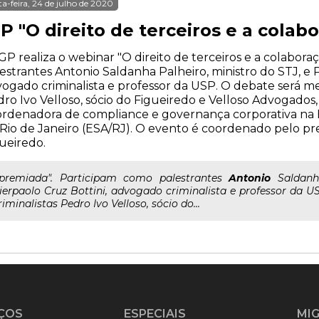
ta-feira, 24 de julho de 2020
P "O direito de terceiros e a cola
GP realiza o webinar "O direito de terceiros e a colabor
estrantes Antonio Saldanha Palheiro, ministro do STJ, e P
ogado criminalista e professor da USP. O debate será me
ro Ivo Velloso, sócio do Figueiredo e Velloso Advogados,
rdenadora de compliance e governança corporativa na 
Rio de Janeiro (ESA/RJ). O evento é coordenado pelo pre
ueiredo.
..premiada". Participam como palestrantes
Antonio
Saldanha
ierpaolo Cruz Bottini, advogado criminalista e professor da 
riminalistas Pedro Ivo Velloso, sócio do...
ÇOS
ESPECIAIS
MI