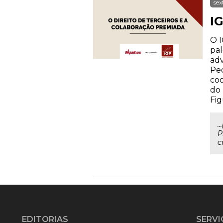
sex
IG
O I
pal
adv
Ped
coo
do 
Fig
.
P
c
EDITORIAS
SERVI