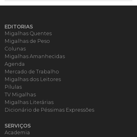
EDITORIAS
Migalhas Quentes
Migalhas de Peso
Colunas
Migalhas Amanhecidas
Agenda
Mercado de Trabalho
Migalhas dos Leitores
Pílulas
TV Migalhas
Migalhas Literárias
Dicionário de Péssimas Expressões
SERVIÇOS
Academia