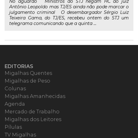
No aguardo Ministros do STJ negam HC ao juiz
Antônio Leopoldo mas TJ/ES ainda não pode marcar o
julgamento criminal O desembargador Sérgio Luiz
Teixeira Gama, do TJ/ES, recebeu ontem do STJ um
telegrama comunicando que a quinta ...
EDITORIAS
Migalhas Quentes
Migalhas de Peso
Colunas
Migalhas Amanhecidas
Agenda
Mercado de Trabalho
Migalhas dos Leitores
Pílulas
TV Migalhas