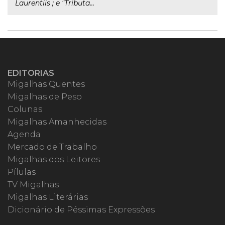
Laurentiis ; e "Tributa...
EDITORIAS
Migalhas Quentes
Migalhas de Peso
Colunas
Migalhas Amanhecidas
Agenda
Mercado de Trabalho
Migalhas dos Leitores
Pílulas
TV Migalhas
Migalhas Literárias
Dicionário de Péssimas Expressões