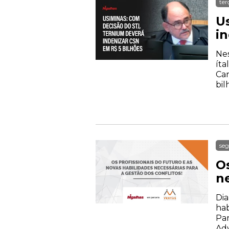
ter
U
i
Nes
íta
Car
bil
seg
Os
ne
Dia
hab
Par
Adv