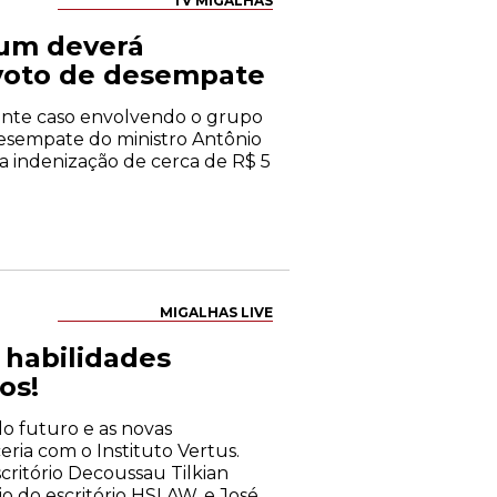
TV MIGALHAS
ium deverá
 voto de desempate
tante caso envolvendo o grupo
desempate do ministro Antônio
a indenização de cerca de R$ 5
MIGALHAS LIVE
s habilidades
os!
 do futuro e as novas
eria com o Instituto Vertus.
critório Decoussau Tilkian
io do escritório HSLAW, e José