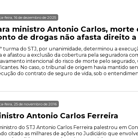
ça-feira, 16 de dezembro de 2025
ara ministro Antonio Carlos, mor
onto de drogas não afasta direito a
ª turma do STJ, por unanimidade, determinou a execuç
a e afastou a exclusão da cobertura pela seguradora c
avamento intencional do risco de morte pelo segurado,
ficantes. No caso, o tribunal de origem havia mantido s
cução do contrato de seguro de vida, sob o entendiment
ta-feira, 25 de novembro de 2016
nistro Antonio Carlos Ferreira
inistro do STJ Antonio Carlos Ferreira palestrou em Con
do citado as milhares de ações no Judiciário que envolvem