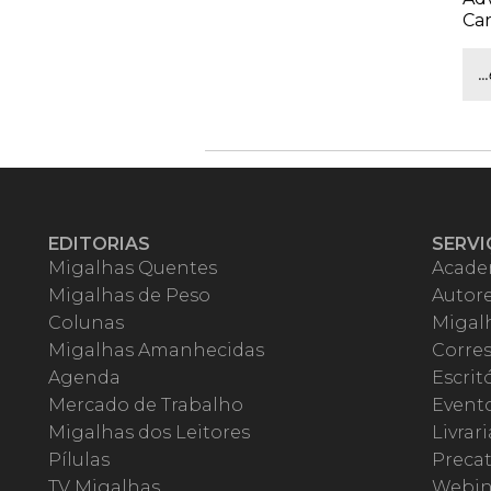
Car
.
EDITORIAS
SERVI
Migalhas Quentes
Acade
Migalhas de Peso
Autor
Colunas
Migalh
Migalhas Amanhecidas
Corre
Agenda
Escrit
Mercado de Trabalho
Event
Migalhas dos Leitores
Livrari
Pílulas
Precat
TV Migalhas
Webin