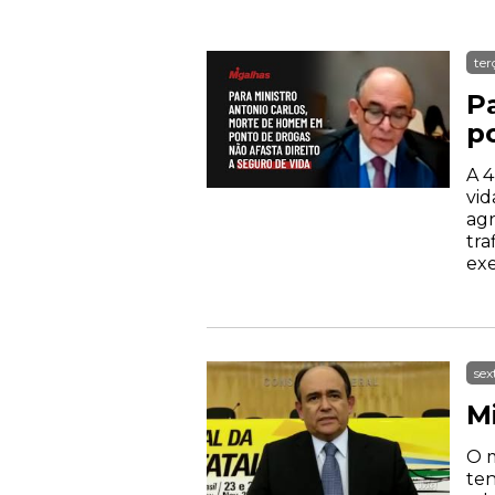
ter
P
p
A 4
vid
agr
tra
exe
sex
Mi
O m
ten