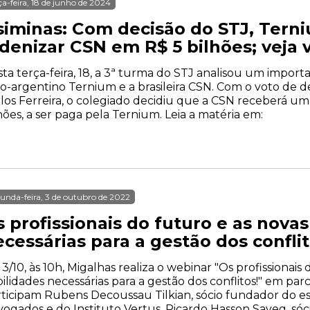
ça-feira, 18 de junho de 2024
siminas: Com decisão do STJ, Tern
ndenizar CSN em R$ 5 bilhões; veja
ta terça-feira, 18, a 3ª turma do STJ analisou um impor
lo-argentino Ternium e a brasileira CSN. Com o voto de 
los Ferreira, o colegiado decidiu que a CSN receberá um
hões, a ser paga pela Ternium. Leia a matéria em:
unda-feira, 3 de outubro de 2022
 profissionais do futuro e as nova
cessárias para a gestão dos conflit
 3/10, às 10h, Migalhas realiza o webinar "Os profissionais
ilidades necessárias para a gestão dos conflitos!" em parc
ticipam Rubens Decoussau Tilkian, sócio fundador do es
ogados e do Instituto Vertus, Ricardo Hasson Sayeg, sóc