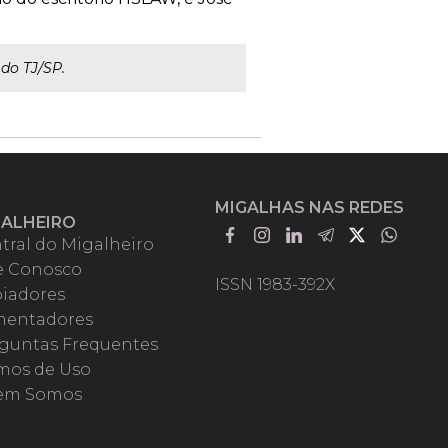
do TJ/SP.
MIGALHAS NAS REDES
GALHEIRO
tral do Migalheiro
e Conosco
ISSN 1983-392X
iadores
entadores
guntas Frequentes
mos de Uso
em Somos