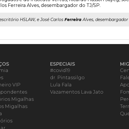
los Ferreira Alves, desembargador do TJ/SP.
..escritório HSLAW, e José Carlos
Ferreira
Alves, desembargador 
ÇOS
ESPECIAIS
MI
mia
#covid19
Cen
es
dr. Pintassilgo
Fal
eiro VIP
Lula Fala
Apo
spondentes
Vazamentos Lava Jato
Fom
órios Migalhas
Per
os Migalhas
Ter
a
Qu
órios
ar