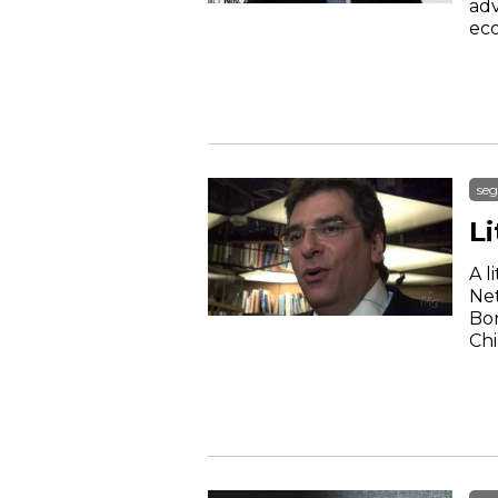
adv
ec
seg
Li
A l
Net
Bor
Chi