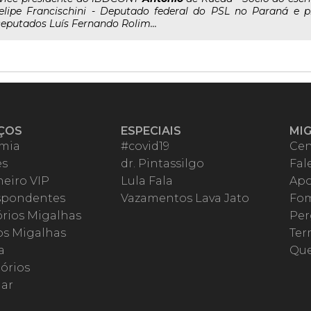
elipe Francischini - Deputado federal do PSL no Paraná e
eputados Luís Fernando Rolim...
ÇOS
ESPECIAIS
MI
mia
#covid19
Cen
es
dr. Pintassilgo
Fal
eiro VIP
Lula Fala
Apo
spondentes
Vazamentos Lava Jato
Fom
órios Migalhas
Per
os Migalhas
Ter
a
Qu
órios
ar