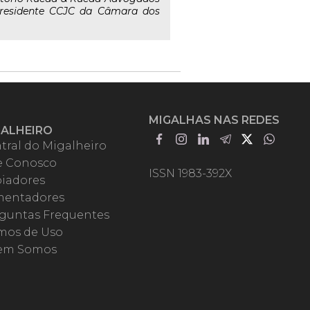
 presidente CCJC da Câmara dos
MIGALHAS NAS REDES
GALHEIRO
tral do Migalheiro
e Conosco
ISSN 1983-392X
iadores
entadores
guntas Frequentes
mos de Uso
em Somos