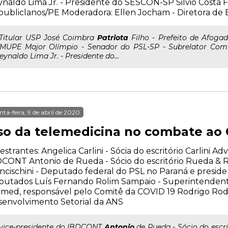
naldo Lima Jr. - Presidente do SESCON-SP Silvio Costa 
ubliclanos/PE Moderadora: Ellen Jocham - Diretora d
..Titular USP José Coimbra
Patriota
Filho - Prefeito de Afogad
MUPE Major Olímpio - Senador do PSL-SP - Subrelator Comi
eynaldo Lima Jr. - Presidente do...
nta-feira, 9 de abril de 2020
so da telemedicina no combate ao 
estrantes: Angelica Carlini - Sócia do escritório Carlini A
CONT Antonio de Rueda - Sócio do escritório Rueda &
ncischini - Deputado federal do PSL no Paraná e presid
putados Luís Fernando Rolim Sampaio - Superintenden
med, responsável pelo Comitê da COVID 19 Rodrigo Rodr
envolvimento Setorial da ANS
..vice-presidente do IBDCONT
Antonio
de Rueda - Sócio do esc