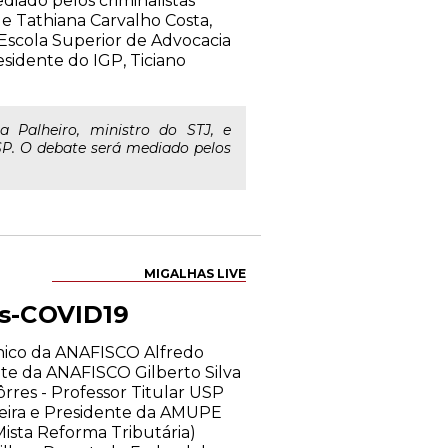
diado pelos criminalistas
 e Tathiana Carvalho Costa,
Escola Superior de Advocacia
sidente do IGP, Ticiano
 Palheiro, ministro do STJ, e
USP. O debate será mediado pelos
MIGALHAS LIVE
ós-COVID19
cnico da ANAFISCO Alfredo
nte da ANAFISCO Gilberto Silva
res - Professor Titular USP
azeira e Presidente da AMUPE
ista Reforma Tributária)