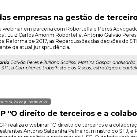
as empresas na gestão de terceir
liza webinar em parceria com Robortella e Peres Advogad
". Luiz Carlos Amorim Robortella, Antonio Galvão Peres e
da Reforma de 2017, as Repercussões das decisões do STF
iante da atual jurisprudência.
onio
Galvão Peres e Juliana Scalissi Martins Gaspar analisarão
STF, o Compliance trabalhista e os Riscos, estratégias e cautela
ta-feira, 24 de julho de 2020
P "O direito de terceiros e a cola
GP realiza o webinar "O direito de terceiros e a colabor
estrantes Antonio Saldanha Palheiro, ministro do STJ, e P