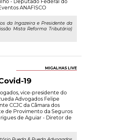
Filho - Deputado Federal do
e Eventos ANAFISCO
os da Ingazeira e Presidente da
ssão Mista Reforma Tributária)
MIGALHAS LIVE
Covid-19
dvogados, vice-presidente do
 Rueda Advogados Felipe
ente CCJC da Câmara dos
te de Provimento da Seguros
igues de Aguiar - Diretor de
ritório Rueda & Rueda Advogados