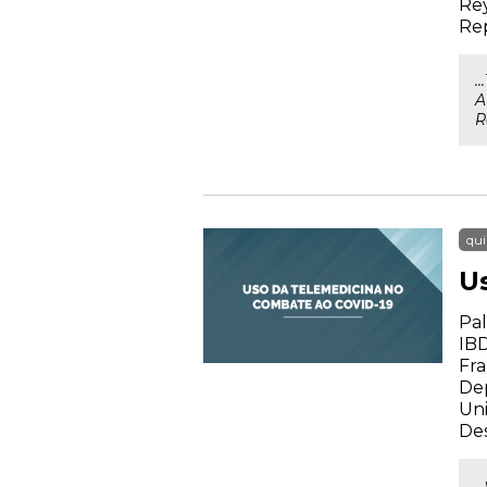
Rey
Rep
.
A
R
qui
U
Pal
IBD
Fra
De
Uni
Des
.