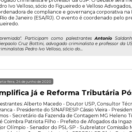
ogado criminalista e professor da USP. O debate será me
ro Ivo Velloso, sócio do Figueiredo e Velloso Advogados,
rdenadora de compliance e governança corporativa na 
Rio de Janeiro (ESA/RJ). O evento é coordenado pelo pre
ueiredo.
..premiada". Participam como palestrantes
Antonio
Saldanha
ierpaolo Cruz Bottini, advogado criminalista e professor da 
riminalistas Pedro Ivo Velloso, sócio do...
rta-feira, 24 de junho de 2020
implifica já e Reforma Tributária P
estrantes: Alberto Macedo - Doutor USP, Consultor Té
anca - Presidente do SINAFRESP Cássio Vieira - Preside
os - Secretário da Fazenda de Contagem MG Heleno Tôr
é Coimbra Patriota Filho - Prefeito de Afogados da Ing
or Olímpio - Senador do PSL-SP - Subrelator Comissão M