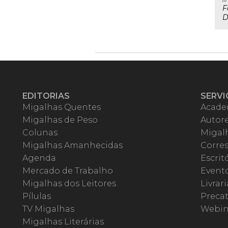
F
D
EDITORIAS
SERVI
Migalhas Quentes
Acade
Migalhas de Peso
Autor
Colunas
Migalh
Migalhas Amanhecidas
Corre
Agenda
Escrit
Mercado de Trabalho
Event
Migalhas dos Leitores
Livrari
Pílulas
Precat
TV Migalhas
Webin
Migalhas Literárias