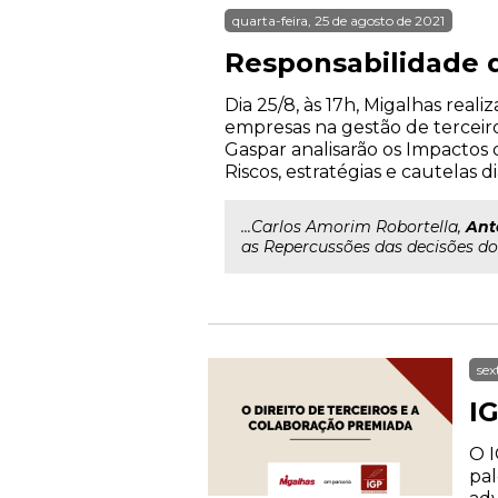
quarta-feira, 25 de agosto de 2021
Responsabilidade d
Dia 25/8, às 17h, Migalhas rea
empresas na gestão de terceiros
Gaspar analisarão os Impactos 
Riscos, estratégias e cautelas d
...Carlos Amorim Robortella,
Ant
as Repercussões das decisões do 
sex
IG
O I
pal