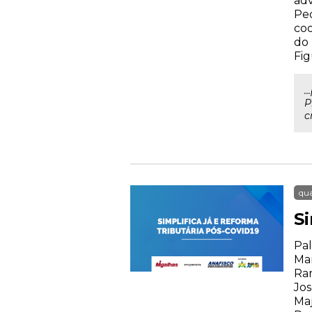
adv
Ped
coo
do 
Fig
.
P
c
qua
S
Pal
Mar
Ram
Jos
Maj