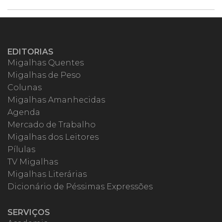
EDITORIAS
Migalhas Quentes
Migalhas de Peso
Colunas
Migalhas Amanhecidas
Agenda
Mercado de Trabalho
Migalhas dos Leitores
Pílulas
TV Migalhas
Migalhas Literárias
Dicionário de Péssimas Expressões
SERVIÇOS