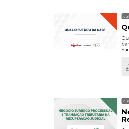
qui
Q
Qua
par
Sad
.
à
qua
N
R