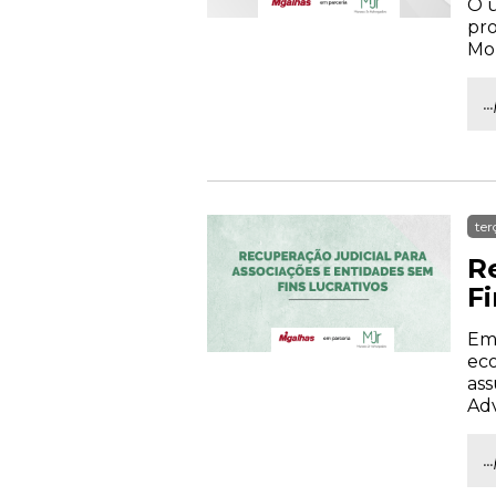
O u
pro
Mor
.
ter
R
Fi
Emp
eco
ass
Ad
.