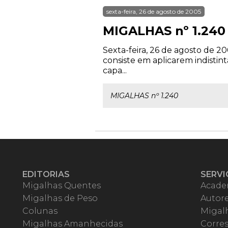
sexta-feira, 26 de agosto de 2005
MIGALHAS nº 1.240
Sexta-feira, 26 de agosto de 2
consiste em aplicarem indistin
capa...
MIGALHAS nº 1.240
EDITORIAS
SERVI
Migalhas Quentes
Acade
Migalhas de Peso
Autor
Colunas
Migalh
Migalhas Amanhecidas
Corre