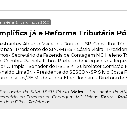
rta-feira, 24 de junho de 2020
implifica já e Reforma Tributária P
estrantes: Alberto Macedo - Doutor USP, Consultor Té
anca - Presidente do SINAFRESP Cássio Vieira - Preside
os - Secretário da Fazenda de Contagem MG Heleno Tôr
é Coimbra Patriota Filho - Prefeito de Afogados da Ing
or Olímpio - Senador do PSL-SP - Subrelator Comissão M
naldo Lima Jr. - Presidente do SESCON-SP Silvio Costa 
ubliclanos/PE Moderadora: Ellen Jocham - Diretora d
..Presidente do SINAFRESP Cássio
Vieira
- Presidente da AN
ecretário da Fazenda de Contagem MG Heleno Tôrres - Prof
atriota Filho - Prefeito de...