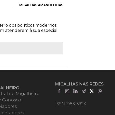
MIGALHAS AMANHECIDAS
erro dos políticos modernos
 sem atenderem à sua especial
MIGALHAS NAS REDES
GALHEIRO
tral do Migalheiro
e Conosco
ISSN 1983-392X
iadores
entadores