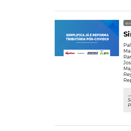
qua
S
Pal
Mar
Ram
Jos
Maj
Rey
Rep
.
S
P