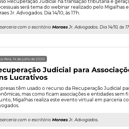
so Recuperação Judicial na transação tributária e geraç
cessuais será tema do webinar realizado pelo Migalhas e
aes Jr. Advogados. Dia 14/10, às 17h.
..parceria com o escritório
Moraes
Jr. Advogados. Dia 14/10, às 17
ça-feira, 14 de julho de 2020
ecuperação Judicial para Associaç
ns Lucrativos
resas têm usado o recurso da Recuperação Judicial para
nômicas, mas como ficam associações e entidades sem fi
unto, Migalhas realiza este evento virtual em parceria co
vogados.
..parceria com o escritório
Moraes
Jr. Advogados.