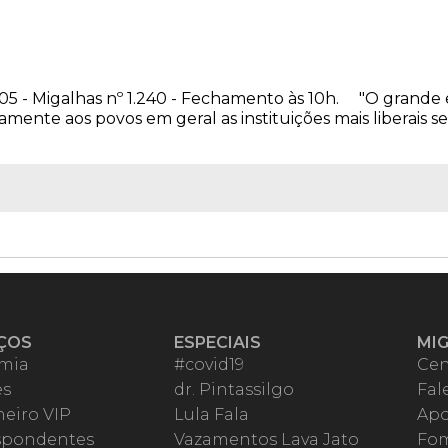
005 - Migalhas nº 1.240 - Fechamento às 10h. "O grande 
tamente aos povos em geral as instituições mais liberais
ÇOS
ESPECIAIS
MI
mia
#covid19
Cen
es
dr. Pintassilgo
Fal
eiro VIP
Lula Fala
Apo
spondentes
Vazamentos Lava Jato
Fom