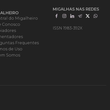
MIGALHAS NAS REDES
GALHEIRO
tral do Migalheiro
e Conosco
ISSN 1983-392X
iadores
entadores
guntas Frequentes
mos de Uso
em Somos