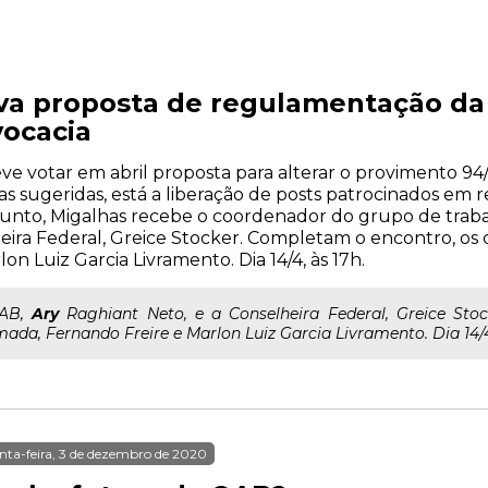
a proposta de regulamentação da 
ocacia
e votar em abril proposta para alterar o provimento 94/
sugeridas, está a liberação de posts patrocinados em red
sunto, Migalhas recebe o coordenador do grupo de trab
heira Federal, Greice Stocker. Completam o encontro, o
n Luiz Garcia Livramento. Dia 14/4, às 17h.
OAB,
Ary
Raghiant Neto, e a Conselheira Federal, Greice Sto
da, Fernando Freire e Marlon Luiz Garcia Livramento. Dia 14/4,
nta-feira, 3 de dezembro de 2020