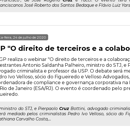
..Francisco", de José Rogério
Cruz
e Tucci. O evento terá a
ranciscanos José Roberto dos Santos Bedaque e Flávio Luiz Yars
ta-feira, 24 de julho de 2020
P "O direito de terceiros e a cola
GP realiza o webinar "O direito de terceiros e a colabor
estrantes Antonio Saldanha Palheiro, ministro do STJ, e P
ogado criminalista e professor da USP. O debate será me
ro Ivo Velloso, sócio do Figueiredo e Velloso Advogados,
rdenadora de compliance e governança corporativa na 
Rio de Janeiro (ESA/RJ). O evento é coordenado pelo pre
ueiredo.
..ministro do STJ, e Pierpaolo
Cruz
Bottini, advogado criminalis
erá mediado pelos criminalistas Pedro Ivo Velloso, sócio do F
athiana Carvalho Costa,...