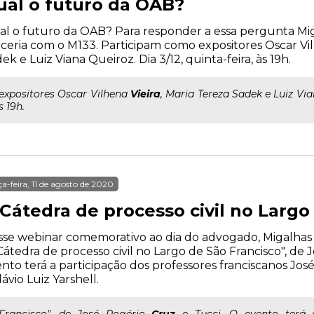
ual o futuro da OAB?
l o futuro da OAB? Para responder a essa pergunta Mig
ceria com o M133. Participam como expositores Oscar Vil
ek e Luiz Viana Queiroz. Dia 3/12, quinta-feira, às 19h.
..expositores Oscar Vilhena
Vieira
, Maria Tereza Sadek e Luiz Vian
s 19h.
ça-feira, 11 de agosto de 2020
Cátedra de processo civil no Largo
se webinar comemorativo ao dia do advogado, Migalhas t
Cátedra de processo civil no Largo de São Francisco", de 
nto terá a participação dos professores franciscanos J
lávio Luiz Yarshell.