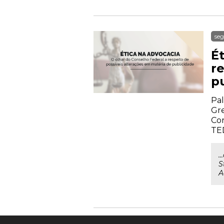
seg
É
r
p
Pal
Gre
Cor
TE
.
S
A