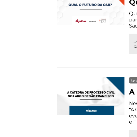
Q
Qua
par
Sad
.
à
ter
A 
Nes
"A 
eve
e F