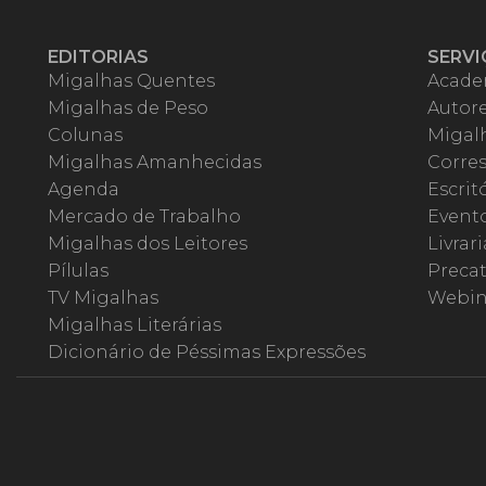
EDITORIAS
SERVI
Migalhas Quentes
Acade
Migalhas de Peso
Autor
Colunas
Migalh
Migalhas Amanhecidas
Corre
Agenda
Escrit
Mercado de Trabalho
Event
Migalhas dos Leitores
Livrari
Pílulas
Precat
TV Migalhas
Webin
Migalhas Literárias
Dicionário de Péssimas Expressões