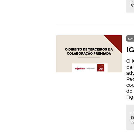
.
f
sex
IG
O I
pal
adv
Ped
coo
do 
Fig
.
s
T