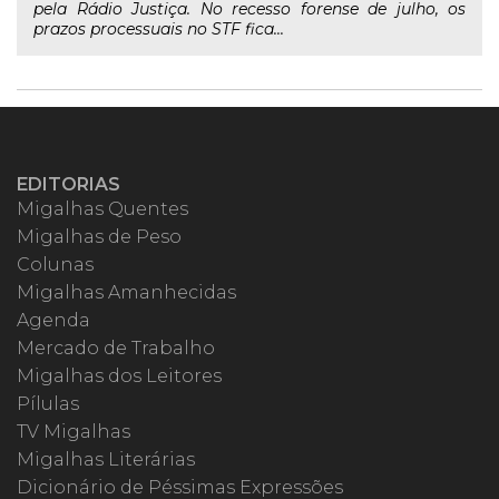
pela Rádio Justiça. No recesso forense de julho, os
prazos processuais no STF fica...
EDITORIAS
Migalhas Quentes
Migalhas de Peso
Colunas
Migalhas Amanhecidas
Agenda
Mercado de Trabalho
Migalhas dos Leitores
Pílulas
TV Migalhas
Migalhas Literárias
Dicionário de Péssimas Expressões