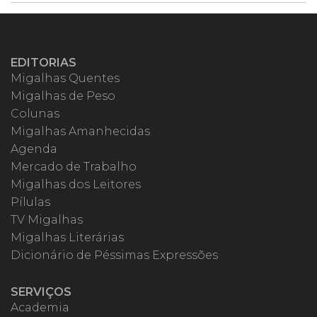
EDITORIAS
Migalhas Quentes
Migalhas de Peso
Colunas
Migalhas Amanhecidas
Agenda
Mercado de Trabalho
Migalhas dos Leitores
Pílulas
TV Migalhas
Migalhas Literárias
Dicionário de Péssimas Expressões
SERVIÇOS
Academia