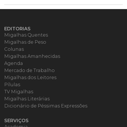
EDITORIAS
Migalhas Quentes
Migalhas de Peso
Colunas
Migalhas Amanhecidas
Agenda
Mercado de Trabalho
Migalhas dos Leitores
Pílulas
TV Migalhas
Migalhas Literárias
Dicionário de Péssimas Expressões
SERVIÇOS
Academia