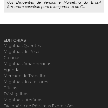
dos Dirigentes de Vendas e Marketing do Brasil
firmaram convênio para o lançamento da C...
EDITORIAS
Migalhas Quentes
Migalhas de Peso
Colunas
Migalhas Amanhecidas
Agenda
Mercado de Trabalho
Migalhas dos Leitores
Pílulas
TV Migalhas
Migalhas Literárias
Dicionário de Péssimas Expressões