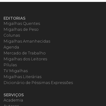
EDITORIAS
Migalhas Quentes
Migalhas de Peso
Colunas
Migalhas Amanhecidas
Agenda
Mercado de Trabalho
Migalhas dos Leitores
Pílulas
TV Migalhas
Migalhas Literárias
Dicionário de Péssimas Expressões
SERVIÇOS
Academia