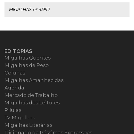
MIGALHAS nº 4.992
EDITORIAS
Migalhas Quentes
Migalhas de Peso
Colunas
Migalhas Amanhecidas
Agenda
Mercado de Trabalho
Migalhas dos Leitores
Pílulas
TV Migalhas
Migalhas Literárias
Dicionário de Péssimas Expressões