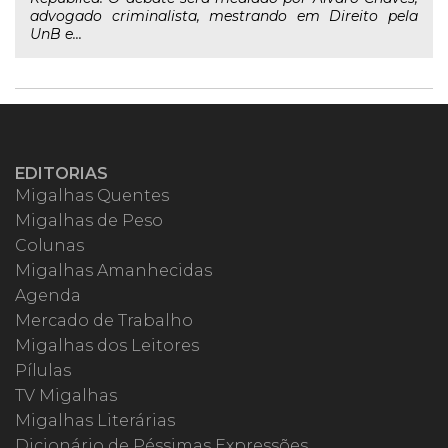
advogado criminalista, mestrando em Direito pela
UnB e...
EDITORIAS
Migalhas Quentes
Migalhas de Peso
Colunas
Migalhas Amanhecidas
Agenda
Mercado de Trabalho
Migalhas dos Leitores
Pílulas
TV Migalhas
Migalhas Literárias
Dicionário de Péssimas Expressões